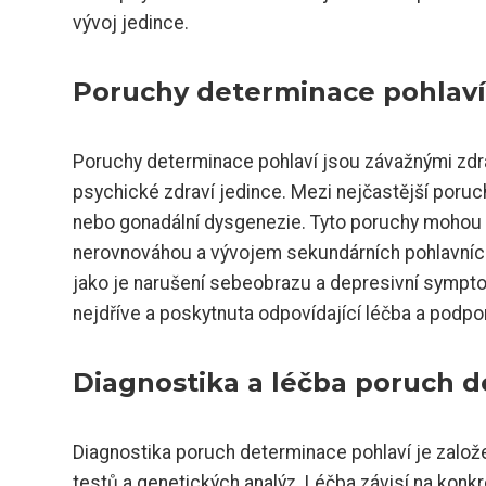
vývoj jedince.
Poruchy determinace pohlaví 
Poruchy determinace pohlaví jsou závažnými zdra
psychické zdraví jedince. Mezi nejčastější poruc
nebo gonadální dysgenezie. Tyto poruchy moho
nerovnováhou a vývojem sekundárních pohlavních 
jako je narušení sebeobrazu a depresivní symptom
nejdříve a poskytnuta odpovídající léčba a podpora
Diagnostika a léčba poruch d
Diagnostika poruch determinace pohlaví je zalo
testů a genetických analýz. Léčba závisí na konkr