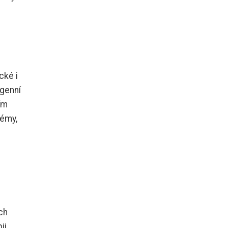
cké i
ogenní
ím
lémy,
ch
ii,