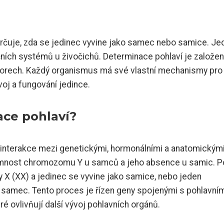
 určuje, zda se jedinec vyvine jako samec nebo samice. Je
kčních systémů u živočichů. Determinace pohlaví je založen
torech. Každý organismus má své vlastní mechanismy pro
voj a fungování jedince.
ace pohlaví?
e interakce mezi genetickými, hormonálními a anatomickým
ítomnost chromozomu Y u samců a jeho absence u samic. P
 X (XX) a jedinec se vyvine jako samice, nebo jeden
 samec. Tento proces je řízen geny spojenými s pohlavní
 ovlivňují další vývoj pohlavních orgánů.