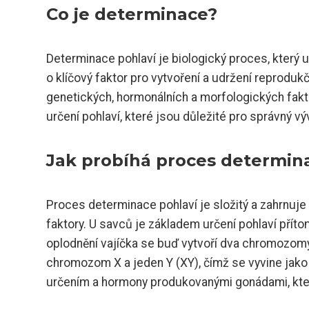
Co je determinace?
Determinace pohlaví je biologický proces, který
o klíčový faktor pro vytvoření a udržení reprodu
genetických, hormonálních a morfologických fak
určení pohlaví, které jsou důležité pro správný vý
Jak probíhá proces determin
Proces determinace pohlaví je složitý a zahrnuj
faktory. U savců je základem určení pohlaví př
oplodnění vajíčka se buď vytvoří dva chromozomy
chromozom X a jeden Y (XY), čímž se vyvine jako
určením a hormony produkovanými gonádami, které