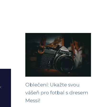
Oblečení: Ukažte svou
vášeň pro fotbal s dresem
Messi!