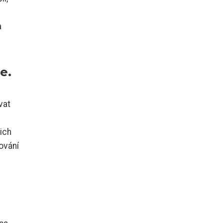
a
e.
vat
ich
ování