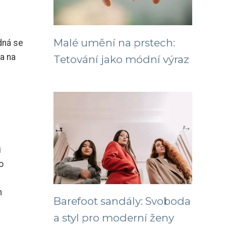
Malé umění na prstech:
dná se
a na
Tetování jako módní výraz
i
o
m
Barefoot sandály: Svoboda
a styl pro moderní ženy