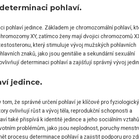
 determinaci pohlaví.
naci pohlaví jedince. Základem je chromozomální pohlaví, kt
chromozomy XY, zatímco ženy mají dvojici chromozomů X
estosteronu, který stimuluje vývoj mužských pohlavních
ohlavních znaků, jako jsou genitálie a sekundární sexuální
ovlivňují determinaci pohlaví a zajišťují správný vývoj jedi
í jedince.
tom, že správné určení pohlaví je klíčové pro fyziologický
ry ovlivňují růst a vývoj těla, reprodukční schopnosti a
í také přispívá k identitě jedince a jeho sociálním vztah
votním problémům, jako jsou neplodnost, poruchy menst
mět procesu determinace pohlaví a zajistit podporu pro zd