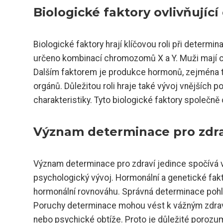
Biologické faktory ovlivňující
Biologické faktory hrají klíčovou roli při determi
určeno kombinací chromozomů X a Y. Muži mají 
Dalším faktorem je produkce hormonů, zejména t
orgánů. Důležitou roli hraje také vývoj vnějších p
charakteristiky. Tyto biologické faktory společně 
Význam determinace pro zdrav
Význam determinace pro zdraví jedince spočívá v 
psychologický vývoj. Hormonální a genetické fakto
hormonální rovnováhu. Správná determinace pohlav
Poruchy determinace mohou vést k vážným zdra
nebo psychické obtíže. Proto je důležité porozu