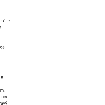
eré je
X.
nce.
 a
ům.
ruace
ravý