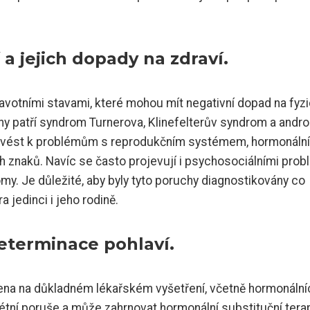
a jejich dopady na zdraví.
votními stavami, které mohou mít negativní dopad na fyzi
hy patří syndrom Turnerova, Klinefelterův syndrom a andr
u vést k problémům s reprodukčním systémem, hormonáln
znaků. Navíc se často projevují i psychosociálními prob
y. Je důležité, aby byly tyto poruchy diagnostikovány co
 jedinci i jeho rodině.
eterminace pohlaví.
žena na důkladném lékařském vyšetření, včetně hormonální
étní poruše a může zahrnovat hormonální substituční terap