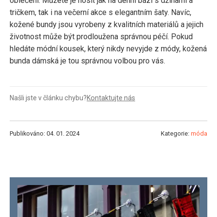
oblečení. Můžete je nosit jak na denní bázi s džínami a
tričkem, tak i na večerní akce s elegantním šaty. Navíc,
kožené bundy jsou vyrobeny z kvalitních materiálů a jejich
životnost může být prodloužena správnou péčí. Pokud
hledáte módní kousek, který nikdy nevyjde z módy, kožená
bunda dámská je tou správnou volbou pro vás.
Našli jste v článku chybu?
Kontaktujte nás
Publikováno: 04. 01. 2024
Kategorie:
móda