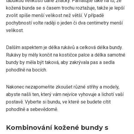
tabulkou velikostí dané značky. Pamatujte také na to, že
kožená bunda se s časem trochu roztažuje, takže je lepší
zvolit spíše menší velikost než větší. V případě
pochybností volte raději o jeden či dva centimetry menší
velikost.
Dalším aspektem je délka rukávů a celková délka bundy.
Rukávy by měly končit na kostičce palce a délka samotné
bundy by měla být taková, aby zakrývala pas a sedla
pohodlně na bocích.
Nakonec nezapomeňte zkoušet různé střihy a modely,
abyste našli ten, který vám nejvíce vyhovuje a lichotí vaší
postavě. Vyberte si bundu, ve které se budete cítit
pohodlně a sebevědomě.
Kombinování kožené bundy s