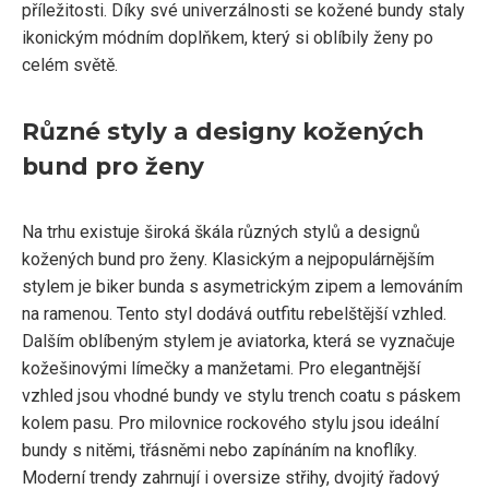
příležitosti. Díky své univerzálnosti se kožené bundy staly
ikonickým módním doplňkem, který si oblíbily ženy po
celém světě.
Různé styly a designy kožených
bund pro ženy
Na trhu existuje široká škála různých stylů a designů
kožených bund pro ženy. Klasickým a nejpopulárnějším
stylem je biker bunda s asymetrickým zipem a lemováním
na ramenou. Tento styl dodává outfitu rebelštější vzhled.
Dalším oblíbeným stylem je aviatorka, která se vyznačuje
kožešinovými límečky a manžetami. Pro elegantnější
vzhled jsou vhodné bundy ve stylu trench coatu s páskem
kolem pasu. Pro milovnice rockového stylu jsou ideální
bundy s nitěmi, třásněmi nebo zapínáním na knoflíky.
Moderní trendy zahrnují i oversize střihy, dvojitý řadový