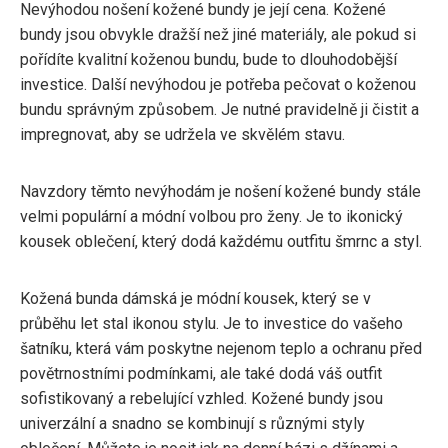
Nevýhodou nošení kožené bundy je její cena. Kožené
bundy jsou obvykle dražší než jiné materiály, ale pokud si
pořídíte kvalitní koženou bundu, bude to dlouhodobější
investice. Další nevýhodou je potřeba pečovat o koženou
bundu správným způsobem. Je nutné pravidelně ji čistit a
impregnovat, aby se udržela ve skvělém stavu.
Navzdory těmto nevýhodám je nošení kožené bundy stále
velmi populární a módní volbou pro ženy. Je to ikonický
kousek oblečení, který dodá každému outfitu šmrnc a styl.
Kožená bunda dámská je módní kousek, který se v
průběhu let stal ikonou stylu. Je to investice do vašeho
šatníku, která vám poskytne nejenom teplo a ochranu před
povětrnostními podmínkami, ale také dodá váš outfit
sofistikovaný a rebelující vzhled. Kožené bundy jsou
univerzální a snadno se kombinují s různými styly