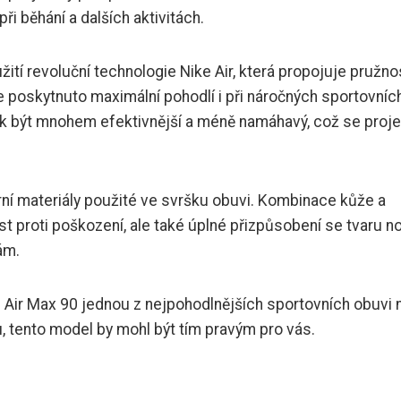
ři běhání a dalších aktivitách.
žití revoluční technologie Nike Air, která propojuje pružno
e poskytnuto maximální pohodlí i při náročných sportovníc
rok být mnohem efektivnější a méně namáhavý, což se proj
ní materiály použité ve svršku obuvi. Kombinace kůže a
 proti poškození, ale také úplné přizpůsobení se tvaru n
ám.
 Air Max 90 jednou z nejpohodlnějších sportovních obuvi 
, tento model by mohl být tím pravým pro vás.