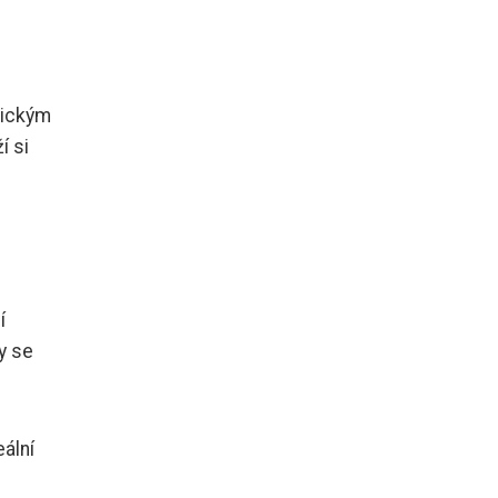
nickým
í si
í
y se
ální