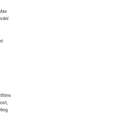
 Max
ování
nt
tfitmi
ost,
ling