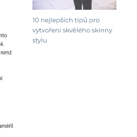
10 nejlepších tipů pro
vytvoření skvělého skinny
nto
stylu
ě.
y nimž
ní
aměřil