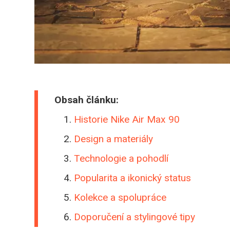
Obsah článku:
Historie Nike Air Max 90
Design a materiály
Technologie a pohodlí
Popularita a ikonický status
Kolekce a spolupráce
Doporučení a stylingové tipy