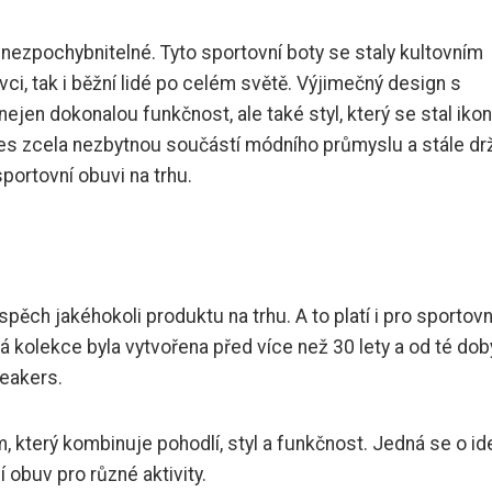
 nezpochybnitelné. Tyto sportovní boty se staly kultovním
ovci, tak i běžní lidé po celém světě. Výjimečný design s
nejen dokonalou funkčnost, ale také styl, který se stal iko
s zcela nezbytnou součástí módního průmyslu a stále drž
portovní obuvi na trhu.
pěch jakéhokoli produktu na trhu. A to platí i pro sportovn
ká kolekce byla vytvořena před více než 30 lety a od té dob
neakers.
 který kombinuje pohodlí, styl a funkčnost. Jedná se o ide
ní obuv pro různé aktivity.