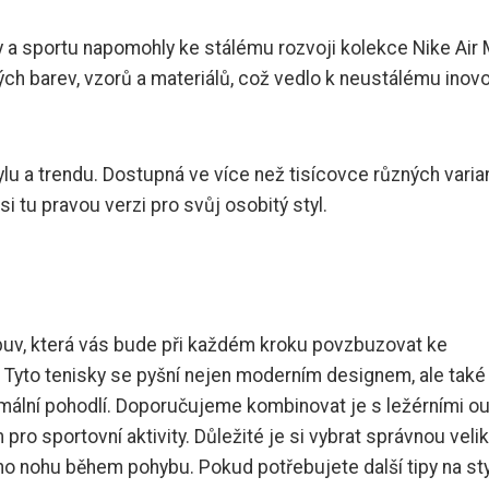
a sportu napomohly ke stálému rozvoji kolekce Nike Air
ých barev, vzorů a materiálů, což vedlo k neustálému inov
u a trendu. Dostupná ve více než tisícovce různých varia
i tu pravou verzi pro svůj osobitý styl.
buv, která vás bude při každém kroku povzbuzovat ke
0. Tyto tenisky se pyšní nejen moderním designem, ale také
imální pohodlí. Doporučujeme kombinovat je s ležérními ou
ro sportovní aktivity. Důležité je si vybrat správnou velik
ho nohu během pohybu. Pokud potřebujete další tipy na sty