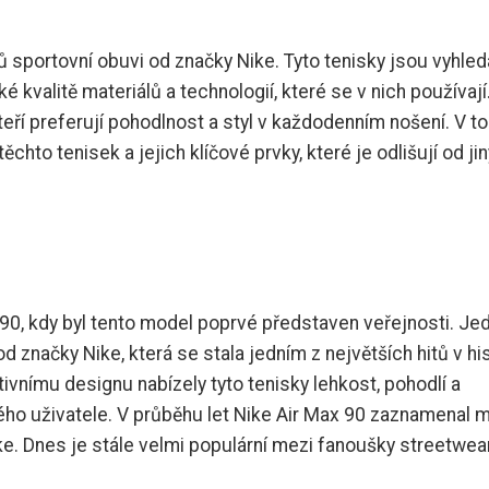
ů sportovní obuvi od značky Nike. Tyto tenisky jsou vyhle
é kvalitě materiálů a technologií, které se v nich používají
kteří preferují pohodlnost a styl v každodenním nošení. V t
chto tenisek a jejich klíčové prvky, které je odlišují od ji
990, kdy byl tento model poprvé představen veřejnosti. Je
d značky Nike, která se stala jedním z největších hitů v his
ivnímu designu nabízely tyto tenisky lehkost, pohodlí a
ého uživatele. V průběhu let Nike Air Max 90 zaznamenal 
. Dnes je stále velmi populární mezi fanoušky streetwea