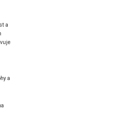
st a
h
evuje
ohy a
na