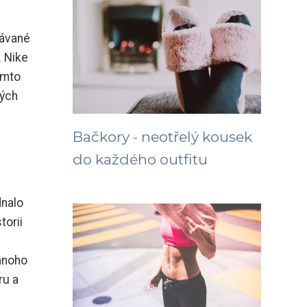
dávané
. Nike
omto
ných
Bačkory - neotřelý kousek
do každého outfitu
dnalo
torii
mnoho
ru a