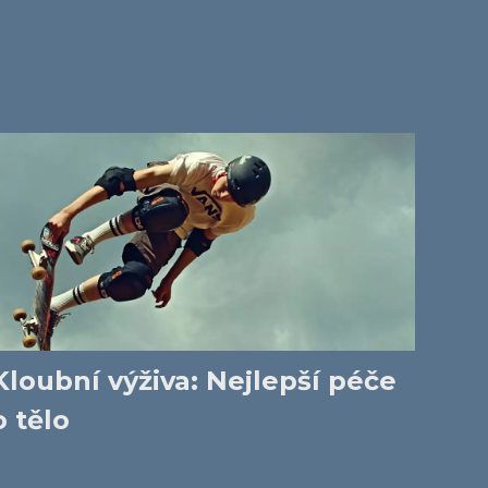
Kloubní výživa: Nejlepší péče
o tělo