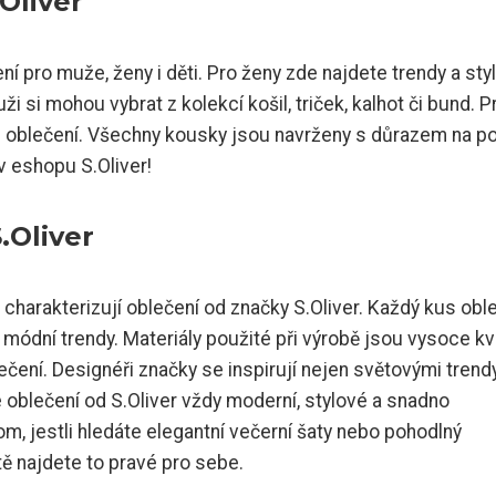
Oliver
í pro muže, ženy i děti. Pro ženy zde najdete trendy a sty
uži si mohou vybrat z kolekcí košil, triček, kalhot či bund. P
 oblečení. Všechny kousky jsou navrženy s důrazem na po
v eshopu S.Oliver!
.Oliver
é charakterizují oblečení od značky S.Oliver. Každý kus obl
 módní trendy. Materiály použité při výrobě jsou vysoce kva
ení. Designéři značky se inspirují nejen světovými trendy
 oblečení od S.Oliver vždy moderní, stylové a snadno
m, jestli hledáte elegantní večerní šaty nebo pohodlný
tě najdete to pravé pro sebe.