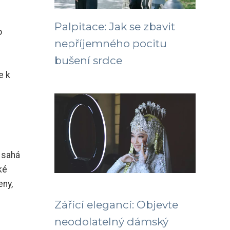
Palpitace: Jak se zbavit
o
nepříjemného pocitu
bušení srdce
e k
e sahá
ké
eny,
Zářící elegancí: Objevte
neodolatelný dámský