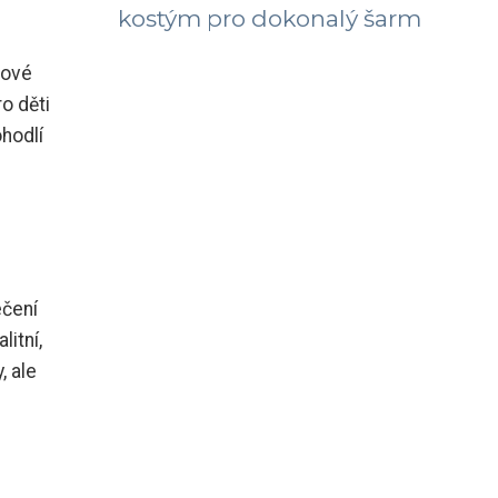
kostým pro dokonalý šarm
lové
ro děti
hodlí
ečení
litní,
, ale