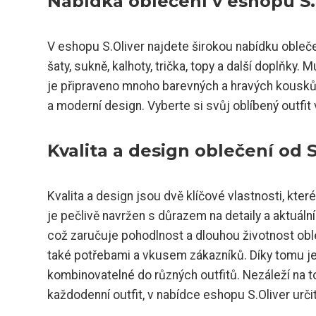
Nabídka oblečení v eshopu S.
V eshopu S.Oliver najdete širokou nabídku oblečen
šaty, sukně, kalhoty, trička, topy a další doplňky. M
je připraveno mnoho barevných a hravých kousků
a moderní design. Vyberte si svůj oblíbený outfit 
Kvalita a design oblečení od S
Kvalita a design jsou dvě klíčové vlastnosti, kter
je pečlivě navržen s důrazem na detaily a aktuální
což zaručuje pohodlnost a dlouhou životnost obleč
také potřebami a vkusem zákazníků. Díky tomu je
kombinovatelné do různých outfitů. Nezáleží na to
každodenní outfit, v nabídce eshopu S.Oliver urči