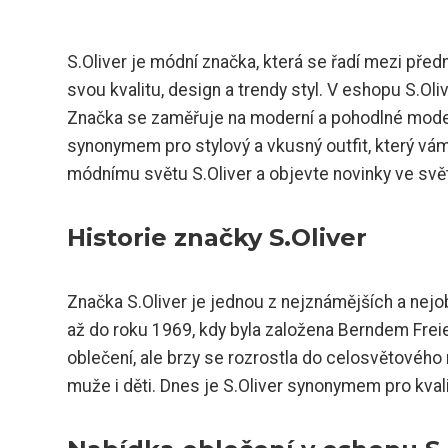
S.Oliver je módní značka, která se řadí mezi před
svou kvalitu, design a trendy styl. V eshopu S.Oli
Značka se zaměřuje na moderní a pohodlné modely
synonymem pro stylový a vkusný outfit, který vám
módnímu světu S.Oliver a objevte novinky ve svět
Historie značky S.Oliver
Značka S.Oliver je jednou z nejznámějších a nejob
až do roku 1969, kdy byla založena Berndem Fr
oblečení, ale brzy se rozrostla do celosvětového 
muže i děti. Dnes je S.Oliver synonymem pro kvali