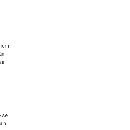
ěhem
ání
za
u
e se
i a