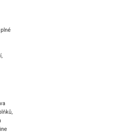
 plné
í,
ova
plňků,
m
ine