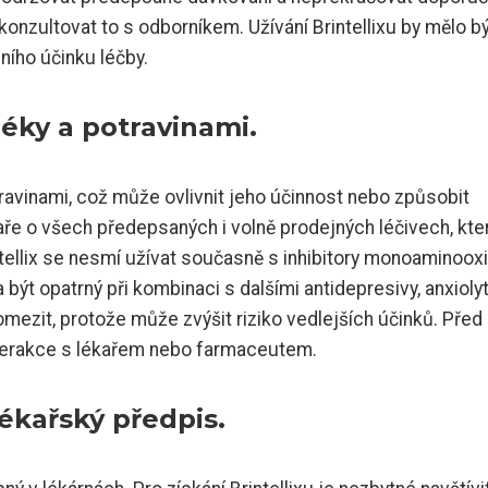
onzultovat to s odborníkem. Užívání Brintellixu by mělo b
ního účinku léčby.
 léky a potravinami.
travinami, což může ovlivnit jeho účinnost nebo způsobit
kaře o všech předepsaných i volně prodejných léčivech, kte
intellix se nesmí užívat současně s inhibitory monoaminoox
a být opatrný při kombinaci s dalšími antidepresivy, anxiolyt
u omezit, protože může zvýšit riziko vedlejších účinků. Před
nterakce s lékařem nebo farmaceutem.
lékařský předpis.