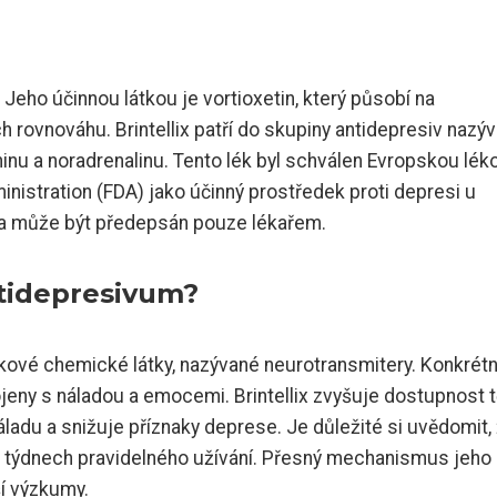
. Jeho účinnou látkou je vortioxetin, který působí na
 rovnováhu. Brintellix patří do skupiny antidepresiv nazý
ninu a noradrenalinu. Tento lék byl schválen Evropskou lé
istration (FDA) jako účinný prostředek proti depresi u
et a může být předepsán pouze lékařem.
ntidepresivum?
zkové chemické látky, nazývané neurotransmitery. Konkrét
pojeny s náladou a emocemi. Brintellix zvyšuje dostupnost 
adu a snižuje příznaky deprese. Je důležité si uvědomit,
ka týdnech pravidelného užívání. Přesný mechanismus jeho
ší výzkumy.