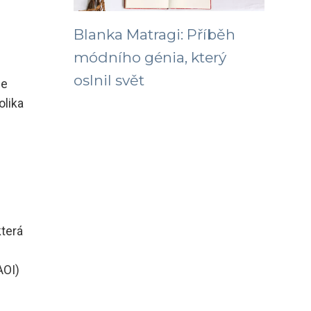
Blanka Matragi: Příběh
módního génia, který
oslnil svět
je
olika
která
AOI)