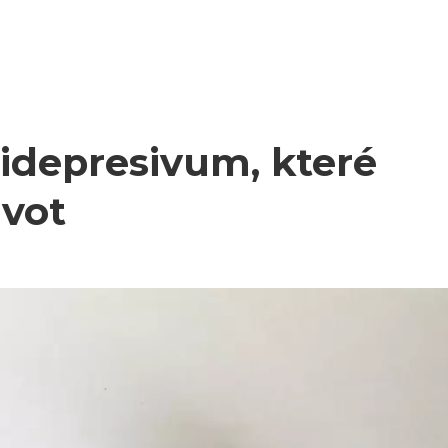
tidepresivum, které
ivot