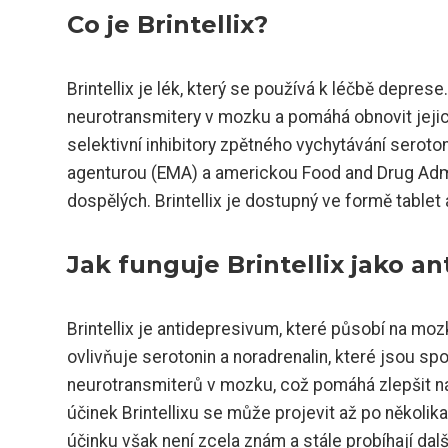
Co je Brintellix?
Brintellix je lék, který se používá k léčbě deprese
neurotransmitery v mozku a pomáhá obnovit jejich
selektivní inhibitory zpětného vychytávání seroto
agenturou (EMA) a americkou Food and Drug Admin
dospělých. Brintellix je dostupný ve formě tabl
Jak funguje Brintellix jako a
Brintellix je antidepresivum, které působí na mo
ovlivňuje serotonin a noradrenalin, které jsou s
neurotransmiterů v mozku, což pomáhá zlepšit nál
účinek Brintellixu se může projevit až po několi
účinku však není zcela znám a stále probíhají dal