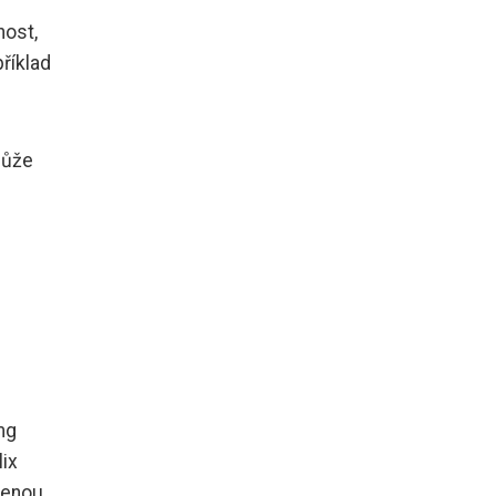
nost,
říklad
může
mg
lix
čenou