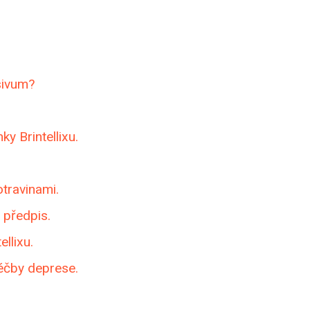
esivum?
ky Brintellixu.
otravinami.
ý předpis.
llixu.
léčby deprese.