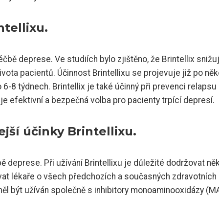
tellixu.
léčbě deprese. Ve studiích bylo zjištěno, že Brintellix snižu
ta pacientů. Účinnost Brintellixu se projevuje již po něk
6-8 týdnech. Brintellix je také účinný při prevenci relapsu
 je efektivní a bezpečná volba pro pacienty trpící depresí.
ší účinky Brintellixu.
čbě deprese. Při užívání Brintellixu je důležité dodržovat ně
vat lékaře o všech předchozích a současných zdravotních
neměl být užíván společně s inhibitory monoaminooxidázy (M