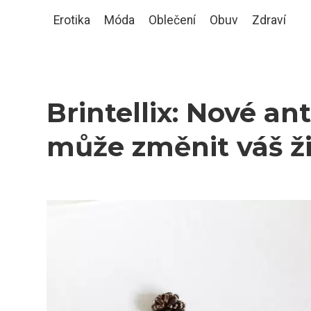
Erotika
Móda
Oblečení
Obuv
Zdraví
Brintellix: Nové an
může změnit váš ž