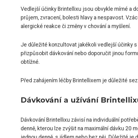
Vedlejší účinky Brintellixu jsou obvykle mírné a d
průjem, zvracení, bolesti hlavy a nespavost. Vzác
alergické reakce či změny v chování a myšlení.
Je důležité konzultovat jakékoli vedlejší účinky
přizpůsobit dávkování nebo doporučit jinou formu 
obtížné.
Před zahájením léčby Brintellixem je důležité se
Dávkování a užívání Brintellix
Dávkování Brintellixu závisí na individuální potře
denně, kterou lze zvýšit na maximální dávku 20 m
jednou denně, s jídlem nebo bez něj. Důležité 