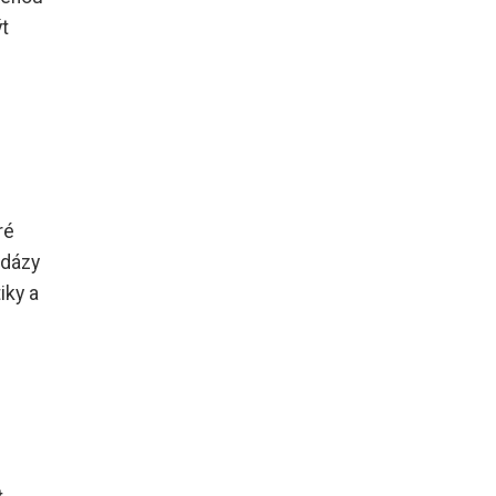
ýt
ré
idázy
iky a