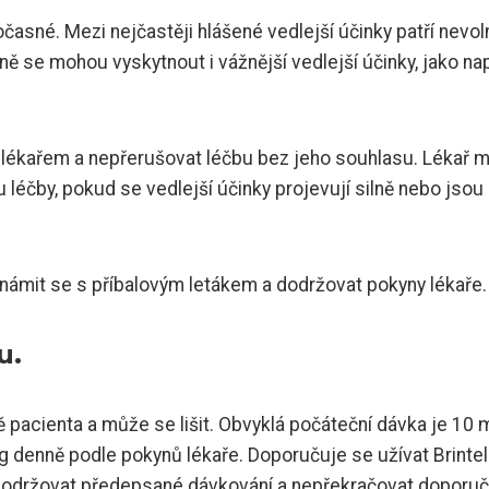
očasné. Mezi nejčastěji hlášené vedlejší účinky patří nevol
ně se mohou vyskytnout i vážnější vedlejší účinky, jako nap
 s lékařem a nepřerušovat léčbu bez jeho souhlasu. Lékař 
léčby, pokud se vedlejší účinky projevují silně nebo jsou
známit se s příbalovým letákem a dodržovat pokyny lékaře.
u.
bě pacienta a může se lišit. Obvyklá počáteční dávka je 10 
g denně podle pokynů lékaře. Doporučuje se užívat Brintel
je dodržovat předepsané dávkování a nepřekračovat doporu