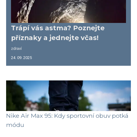
Trápí vás astma? Poznejte
příznaky a jednejte včas!
zdraví
24. 09. 2025
Nike Air Max 95: Kdy sportovní obuv potká
módu