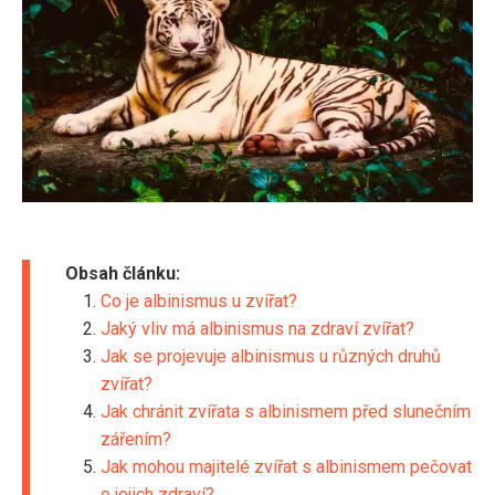
Obsah článku:
Co je albinismus u zvířat?
Jaký vliv má albinismus na zdraví zvířat?
Jak se projevuje albinismus u různých druhů
zvířat?
Jak chránit zvířata s albinismem před slunečním
zářením?
Jak mohou majitelé zvířat s albinismem pečovat
o jejich zdraví?