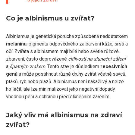
Co je albinismus u zvířat?
Albinismus je genetická porucha způsobená nedostatkem
melaninu
, pigmentu odpovědného za barvení kůže, srsti a
očí. Zvířata s albinismem mají bílé nebo světle růžové
zbarvení, často doprovázené
citlivostí na sluneční záření
a
špatným zrakem
. Tento stav je důsledkem
recesivních
genů
a může postihnout různé druhy zvířat včetně savců,
ptáků, ryb nebo plazů. Albinismus není nakažlivý a nelze
ho léčit, ale lze minimalizovat jeho negativní dopady
vhodnou péčí a ochranou před slunečním zářením.
Jaký vliv má albinismus na zdraví
zvířat?