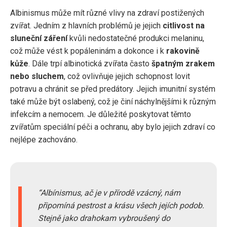
Albinismus může mít různé vlivy na zdraví postižených
zvířat. Jedním z hlavních problémů je jejich
citlivost na
sluneční záření
kvůli nedostatečné produkci melaninu,
což může vést k popáleninám a dokonce i k
rakovině
kůže
. Dále trpí albinotická zvířata často
špatným zrakem
nebo sluchem
, což ovlivňuje jejich schopnost lovit
potravu a chránit se před predátory. Jejich imunitní systém
také může být oslabený, což je činí náchylnějšími k různým
infekcím a nemocem. Je důležité poskytovat těmto
zvířatům speciální péči a ochranu, aby bylo jejich zdraví co
nejlépe zachováno.
Albínismus, ač je v přírodě vzácný, nám
připomíná pestrost a krásu všech jejích podob.
Stejně jako drahokam vybroušený do