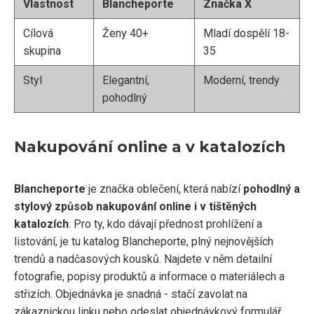
Vlastnost
Blancheporte
Značka X
Cílová
Ženy 40+
Mladí dospělí 18-
skupina
35
Styl
Elegantní,
Moderní, trendy
pohodlný
Nakupování online a v katalozích
Blancheporte
je značka oblečení, která nabízí
pohodlný a
stylový způsob nakupování online i v tištěných
katalozích
. Pro ty, kdo dávají přednost prohlížení a
listování, je tu katalog Blancheporte, plný nejnovějších
trendů a nadčasových kousků. Najdete v něm detailní
fotografie, popisy produktů a informace o materiálech a
střizích. Objednávka je snadná - stačí zavolat na
zákaznickou linku nebo odeslat objednávkový formulář.