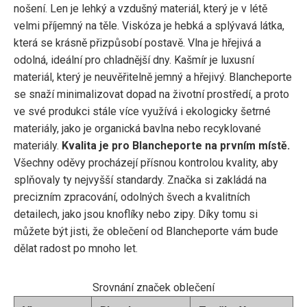
nošení. Len je lehký a vzdušný materiál, který je v létě
velmi příjemný na těle. Viskóza je hebká a splývavá látka,
která se krásně přizpůsobí postavě. Vlna je hřejivá a
odolná, ideální pro chladnější dny. Kašmír je luxusní
materiál, který je neuvěřitelně jemný a hřejivý. Blancheporte
se snaží minimalizovat dopad na životní prostředí, a proto
ve své produkci stále více využívá i ekologicky šetrné
materiály, jako je organická bavlna nebo recyklované
materiály.
Kvalita je pro Blancheporte na prvním místě.
Všechny oděvy procházejí přísnou kontrolou kvality, aby
splňovaly ty nejvyšší standardy. Značka si zakládá na
precizním zpracování, odolných švech a kvalitních
detailech, jako jsou knoflíky nebo zipy. Díky tomu si
můžete být jisti, že oblečení od Blancheporte vám bude
dělat radost po mnoho let.
Srovnání značek oblečení