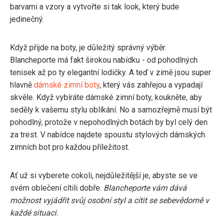
barvami a vzory a vytvořte si tak look, který bude
jedinečný.
Když přijde na boty, je důležitý správný výběr.
Blancheporte má fakt širokou nabídku - od pohodlných
tenisek až po ty elegantní lodičky. A teď v zimě jsou super
hlavně
dámské zimní boty
, který vás zahřejou a vypadají
skvěle. Když vybíráte dámské zimní boty, koukněte, aby
seděly k vašemu stylu oblíkání. No a samozřejmě musí být
pohodlný, protože v nepohodlných botách by byl celý den
za trest. V nabídce najdete spoustu stylových dámských
zimních bot pro každou příležitost.
Ať už si vyberete cokoli, nejdůležitější je, abyste se ve
svém oblečení cítili dobře.
Blancheporte vám dává
možnost vyjádřit svůj osobní styl a cítit se sebevědomě v
každé situaci.