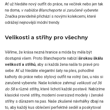
Ať už hledáte nový outfit do práce, na večírek nebo jen tak
na doma,
v nabídce Blancheporte si zaručeně vyberete
.
Značka pravidelně přichází s novými kolekcemi, které
odrážejí nejnovější módní trendy.
Velikosti a střihy pro všechny
Věříme, že krása nezná hranice a móda by měla být
dostupná všem. Proto Blancheporte nabízí
širokou škálu
velikostí a střihů
, aby si každá žena našla to pravé pro
sebe. Ať už hledáte elegantní šaty na ples, pohodlné
kalhoty do práce nebo stylový outfit na volný čas, u nás si
zaručeně vyberete. Naše kolekce zahrnují
velikosti od 36
do 58
a různé střihy, které lichotí každé postavě. Nabízíme
klasické rovné střihy, moderní oversized modely i ženské
střihy s důrazem na pas. Naše zkušené návrhářky dbají na
to, aby každý kus oblečení perfektně seděl a poskytoval