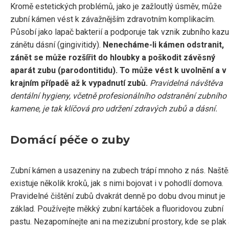
Kromě estetických problémů, jako je zažloutlý úsměv, může
zubní kámen vést k závažnějším zdravotním komplikacím.
Působí jako lapač bakterií a podporuje tak vznik zubního kazu
zánětu dásní (gingivitidy).
Nenecháme-li kámen odstranit,
zánět se může rozšířit do hloubky a poškodit závěsný
aparát zubu (parodontitidu). To může vést k uvolnění a v
krajním případě až k vypadnutí zubů.
Pravidelná návštěva
dentální hygieny, včetně profesionálního odstranění zubního
kamene, je tak klíčová pro udržení zdravých zubů a dásní.
Domácí péče o zuby
Zubní kámen a usazeniny na zubech trápí mnoho z nás. Naště
existuje několik kroků, jak s nimi bojovat i v pohodlí domova.
Pravidelné čištění zubů dvakrát denně po dobu dvou minut je
základ. Používejte měkký zubní kartáček a fluoridovou zubní
pastu. Nezapomínejte ani na mezizubní prostory, kde se plak 