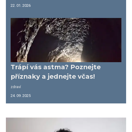
22. 01. 2026
Trápí vás astma? Poznejte
příznaky a jednejte včas!
zdraví
24. 09. 2025