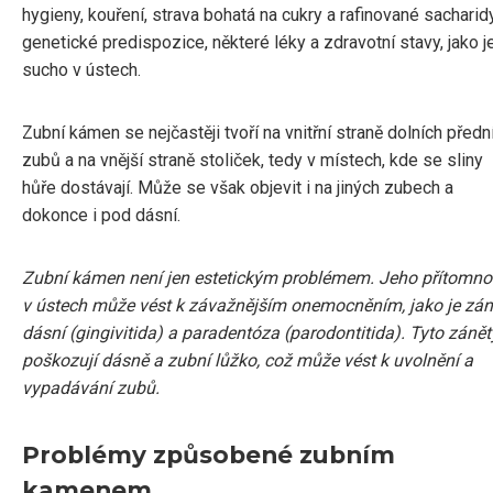
hygieny, kouření, strava bohatá na cukry a rafinované sacharidy
genetické predispozice, některé léky a zdravotní stavy, jako j
sucho v ústech.
Zubní kámen se nejčastěji tvoří na vnitřní straně dolních předn
zubů a na vnější straně stoliček, tedy v místech, kde se sliny
hůře dostávají. Může se však objevit i na jiných zubech a
dokonce i pod dásní.
Zubní kámen není jen estetickým problémem. Jeho přítomno
v ústech může vést k závažnějším onemocněním, jako je zán
dásní (gingivitida) a paradentóza (parodontitida). Tyto zánět
poškozují dásně a zubní lůžko, což může vést k uvolnění a
vypadávání zubů.
Problémy způsobené zubním
kamenem