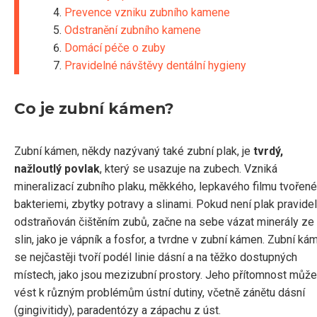
Prevence vzniku zubního kamene
Odstranění zubního kamene
Domácí péče o zuby
Pravidelné návštěvy dentální hygieny
Co je zubní kámen?
Zubní kámen, někdy nazývaný také zubní plak, je
tvrdý,
nažloutlý povlak
, který se usazuje na zubech. Vzniká
mineralizací zubního plaku, měkkého, lepkavého filmu tvořen
bakteriemi, zbytky potravy a slinami. Pokud není plak pravide
odstraňován čištěním zubů, začne na sebe vázat minerály ze
slin, jako je vápník a fosfor, a tvrdne v zubní kámen. Zubní ká
se nejčastěji tvoří podél linie dásní a na těžko dostupných
místech, jako jsou mezizubní prostory. Jeho přítomnost může
vést k různým problémům ústní dutiny, včetně zánětu dásní
(gingivitidy), paradentózy a zápachu z úst.