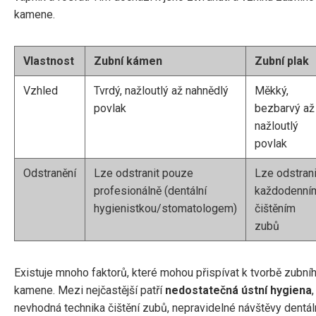
kamene.
Vlastnost
Zubní kámen
Zubní plak
Vzhled
Tvrdý, nažloutlý až nahnědlý
Měkký,
povlak
bezbarvý až
nažloutlý
povlak
Odstranění
Lze odstranit pouze
Lze odstrani
profesionálně (dentální
každodenní
hygienistkou/stomatologem)
čištěním
zubů
Existuje mnoho faktorů, které mohou přispívat k tvorbě zubní
kamene. Mezi nejčastější patří
nedostatečná ústní hygiena
,
nevhodná technika čištění zubů, nepravidelné návštěvy dentál