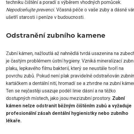
techniku čištění a poradí s výběrem vhodných pomůcek.
Nepodceňujte prevenci.
Včasná péče o vaše zuby a dásně v
ušetří starosti i peníze v budoucnosti.
Odstranění zubního kamene
Zubní kámen, nažloutlá až nahnědlá tvrdá usazenina na zubech
je častým problémem ústní hygieny. Vzniká mineralizací zubn
plaku, lepkavého filmu bakterií, který se neustále tvoří na
povrchu zubů. Pokud není plak pravidelně odstraňován zubní
kartáčkem a dentální nití, hromadí se a ztvrdne na zubní káme
Ten se nejčastěji usazuje podél linie dásní a na těžko
dostupných místech, jako jsou mezizubní prostory.
Zubní
kámen nelze odstranit běžným čištěním zubů a vyžaduje
profesionální zásah dentální hygienistky nebo zubního
lékaře.