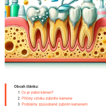
Obsah článku:
Co je zubní kámen?
Příčiny vzniku zubního kamene
Problémy způsobené zubním kamenem