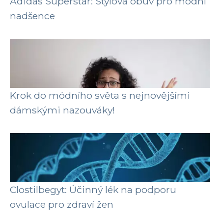
Adidas Superstar: Stylová obuv pro módní
nadšence
Krok do módního světa s nejnovějšími
dámskými nazouváky!
Clostilbegyt: Účinný lék na podporu
ovulace pro zdraví žen