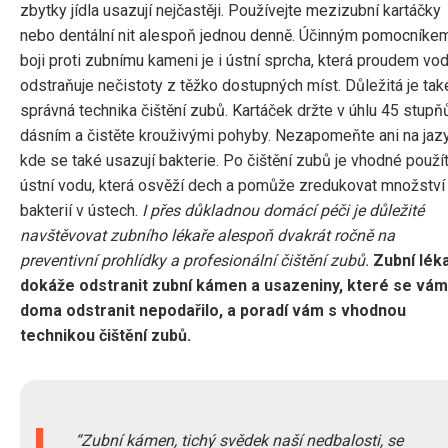
zbytky jídla usazují nejčastěji. Používejte mezizubní kartáčky
nebo dentální nit alespoň jednou denně. Účinným pomocníke
boji proti zubnímu kameni je i ústní sprcha, která proudem vo
odstraňuje nečistoty z těžko dostupných míst. Důležitá je tak
správná technika čištění zubů. Kartáček držte v úhlu 45 stupň
dásním a čistěte krouživými pohyby. Nezapomeňte ani na jazy
kde se také usazují bakterie. Po čištění zubů je vhodné použí
ústní vodu, která osvěží dech a pomůže zredukovat množství
bakterií v ústech.
I přes důkladnou domácí péči je důležité
navštěvovat zubního lékaře alespoň dvakrát ročně na
preventivní prohlídky a profesionální čištění zubů.
Zubní lék
dokáže odstranit zubní kámen a usazeniny, které se vám
doma odstranit nepodařilo, a poradí vám s vhodnou
technikou čištění zubů.
Zubní kámen, tichý svědek naší nedbalosti, se