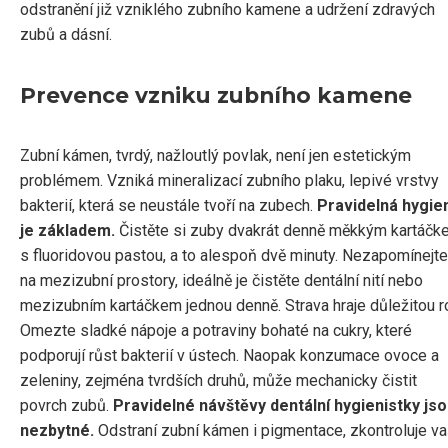
odstranění již vzniklého zubního kamene a udržení zdravých
zubů a dásní.
Prevence vzniku zubního kamene
Zubní kámen, tvrdý, nažloutlý povlak, není jen estetickým
problémem. Vzniká mineralizací zubního plaku, lepivé vrstvy
bakterií, která se neustále tvoří na zubech.
Pravidelná hygie
je základem.
Čistěte si zuby dvakrát denně měkkým kartáčk
s fluoridovou pastou, a to alespoň dvě minuty. Nezapomínejte
na mezizubní prostory, ideálně je čistěte dentální nití nebo
mezizubním kartáčkem jednou denně. Strava hraje důležitou ro
Omezte sladké nápoje a potraviny bohaté na cukry, které
podporují růst bakterií v ústech. Naopak konzumace ovoce a
zeleniny, zejména tvrdších druhů, může mechanicky čistit
povrch zubů.
Pravidelné návštěvy dentální hygienistky js
nezbytné.
Odstraní zubní kámen i pigmentace, zkontroluje va