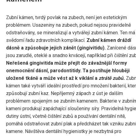
Zubní kámen, tvrdý povlak na zubech, není jen estetickým
problémem. Usazeniny na zubech, pokud nejsou pravidelně
odstraňovány, se mineralizují a vytvářejí zubní kámen. Ten má
svědomí řadu zdravotních komplikací.
Zubní kámen dráždí
dásně a způsobuje jejich zánět (gingivitidu).
Zanícené dás
jsou zarudlé, oteklé a snadno krvácejí, například při čištění zu
Neřešená gingivitida může přejít do závažnější formy
onemocnění dásní, parodontitidy. Ta postihuje hlouběji
uložené tkáně a může vést až k viklání a
ztrátě zubů.
Zubn
kámen také vytváří ideální prostředí pro množení bakterií, kte
způsobují zubní kaz. Nepříjemný zápach z úst je dalším
problémem spojeným se zubním kamenem. Bakterie v zubní
kameni produkují zapáchající sloučeniny síry. Pravidelná hygi
dutiny ústní, včetně čištění zubů a používání dentální nitě,
pomáhá odstraňovat zubní plak a předcházet tak vzniku zubn
kamene. Návštěva dentální hygienistky je nezbytná pro