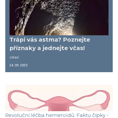
Trápí vás astma? Poznejte
příznaky a jednejte včas!
zdraví
24. 09. 2025
Revoluční léčba hemeroidů: Faktu čípky -