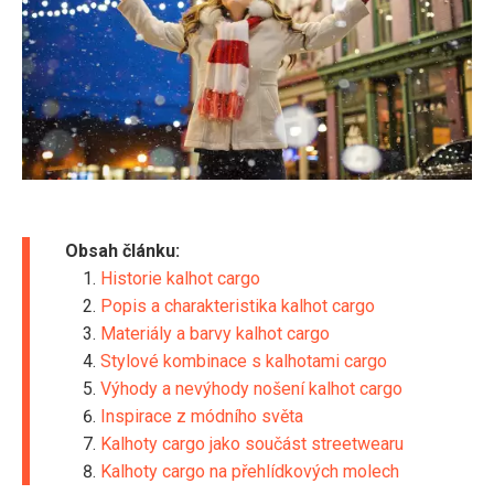
Obsah článku:
Historie kalhot cargo
Popis a charakteristika kalhot cargo
Materiály a barvy kalhot cargo
Stylové kombinace s kalhotami cargo
Výhody a nevýhody nošení kalhot cargo
Inspirace z módního světa
Kalhoty cargo jako součást streetwearu
Kalhoty cargo na přehlídkových molech