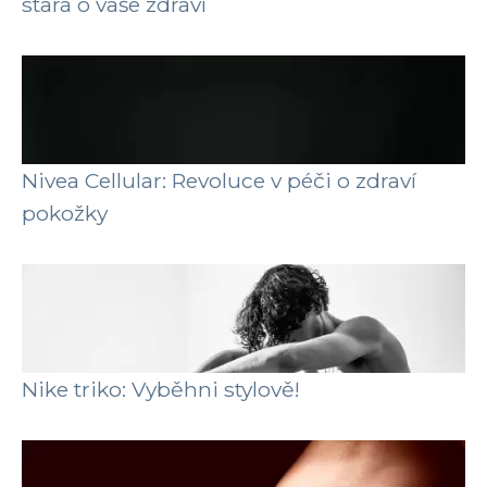
stará o vaše zdraví
Nivea Cellular: Revoluce v péči o zdraví
pokožky
Nike triko: Vyběhni stylově!