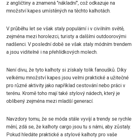
z angličtiny a znamená "nákladní", což odkazuje na
množství kapes umístěných na těchto kalhotách.
V průběhu let se však staly populární i v civilním světě,
zejména mezi horolezci, turisty a dalšími outdoorovými
nadšenci. V poslední době se však staly módním trendem
a jsou viditelné i na přehlídkových molech.
Není divu, že tyto kalhoty si získaly tolik fanoušků. Díky
velkému množství kapes jsou velmi praktické a užitečné
pro různé aktivity jako například cestování nebo práci v
terénu. Kromě toho mají také stylový nádech, který je
oblíbený zejména mezi mladší generací.
Navzdory tomu, že se móda stále vyvíjí a trendy se rychle
mění, zdá se, že kalhoty cargo jsou tu s námi, aby zůstaly.
Pokud hledáte praktické a stylové kalhoty pro vaše