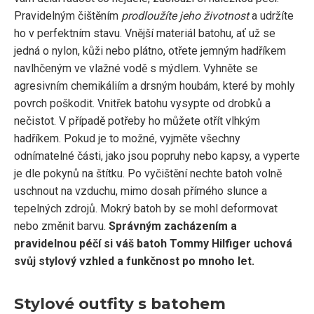
Pravidelným čištěním
prodloužíte jeho životnost
a udržíte
ho v perfektním stavu. Vnější materiál batohu, ať už se
jedná o nylon, kůži nebo plátno, otřete jemným hadříkem
navlhčeným ve vlažné vodě s mýdlem. Vyhněte se
agresivním chemikáliím a drsným houbám, které by mohly
povrch poškodit. Vnitřek batohu vysypte od drobků a
nečistot. V případě potřeby ho můžete otřít vlhkým
hadříkem. Pokud je to možné, vyjměte všechny
odnímatelné části, jako jsou popruhy nebo kapsy, a vyperte
je dle pokynů na štítku. Po vyčištění nechte batoh volně
uschnout na vzduchu, mimo dosah přímého slunce a
tepelných zdrojů. Mokrý batoh by se mohl deformovat
nebo změnit barvu.
Správným zacházením a
pravidelnou péčí si váš batoh Tommy Hilfiger uchová
svůj stylový vzhled a funkčnost po mnoho let.
Stylové outfity s batohem