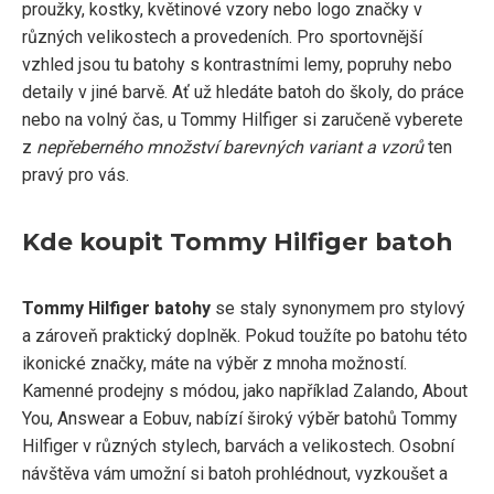
proužky, kostky, květinové vzory nebo logo značky v
různých velikostech a provedeních. Pro sportovnější
vzhled jsou tu batohy s kontrastními lemy, popruhy nebo
detaily v jiné barvě. Ať už hledáte batoh do školy, do práce
nebo na volný čas, u Tommy Hilfiger si zaručeně vyberete
z
nepřeberného množství barevných variant a vzorů
ten
pravý pro vás.
Kde koupit Tommy Hilfiger batoh
Tommy Hilfiger batohy
se staly synonymem pro stylový
a zároveň praktický doplněk. Pokud toužíte po batohu této
ikonické značky, máte na výběr z mnoha možností.
Kamenné prodejny s módou, jako například Zalando, About
You, Answear a Eobuv, nabízí široký výběr batohů Tommy
Hilfiger v různých stylech, barvách a velikostech. Osobní
návštěva vám umožní si batoh prohlédnout, vyzkoušet a