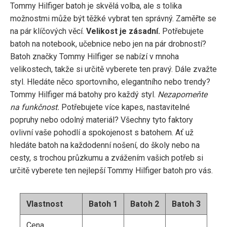
Tommy Hilfiger batoh je skvělá volba, ale s tolika
možnostmi může být těžké vybrat ten správný. Zaměřte se
na pár klíčových věcí.
Velikost je zásadní.
Potřebujete
batoh na notebook, učebnice nebo jen na pár drobností?
Batoh značky Tommy Hilfiger se nabízí v mnoha
velikostech, takže si určitě vyberete ten pravý. Dále zvažte
styl. Hledáte něco sportovního, elegantního nebo trendy?
Tommy Hilfiger má batohy pro každý styl.
Nezapomeňte
na funkčnost.
Potřebujete více kapes, nastavitelné
popruhy nebo odolný materiál? Všechny tyto faktory
ovlivní vaše pohodlí a spokojenost s batohem. Ať už
hledáte batoh na každodenní nošení, do školy nebo na
cesty, s trochou průzkumu a zvážením vašich potřeb si
určitě vyberete ten nejlepší Tommy Hilfiger batoh pro vás.
Vlastnost
Batoh 1
Batoh 2
Batoh 3
Cena