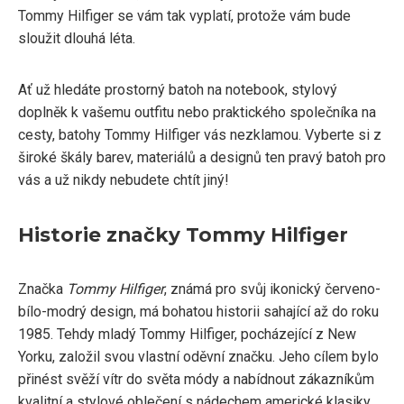
Tommy Hilfiger se vám tak vyplatí, protože vám bude
sloužit dlouhá léta.
Ať už hledáte prostorný batoh na notebook, stylový
doplněk k vašemu outfitu nebo praktického společníka na
cesty, batohy Tommy Hilfiger vás nezklamou. Vyberte si z
široké škály barev, materiálů a designů ten pravý batoh pro
vás a už nikdy nebudete chtít jiný!
Historie značky Tommy Hilfiger
Značka
Tommy Hilfiger
, známá pro svůj ikonický červeno-
bílo-modrý design, má bohatou historii sahající až do roku
1985. Tehdy mladý Tommy Hilfiger, pocházející z New
Yorku, založil svou vlastní oděvní značku. Jeho cílem bylo
přinést svěží vítr do světa módy a nabídnout zákazníkům
kvalitní a stylové oblečení s nádechem americké klasiky.