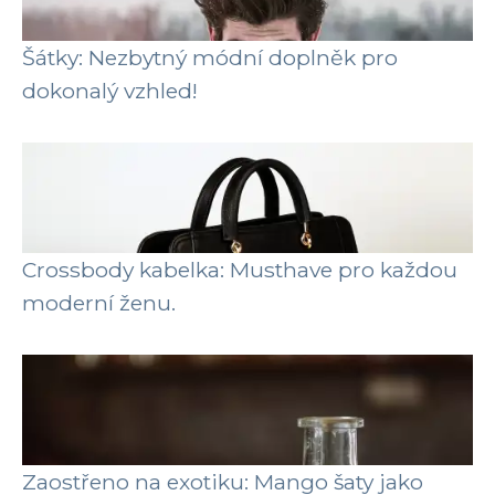
Šátky: Nezbytný módní doplněk pro
dokonalý vzhled!
Crossbody kabelka: Musthave pro každou
moderní ženu.
Zaostřeno na exotiku: Mango šaty jako