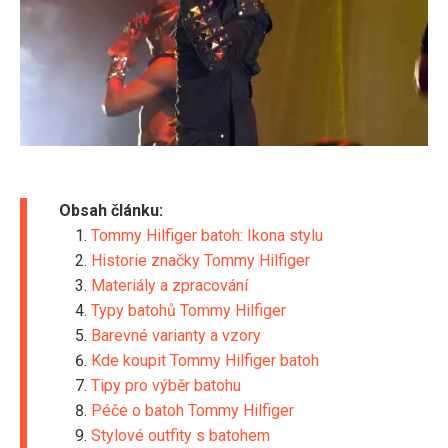
Obsah článku:
Tommy Hilfiger batoh: Ikona stylu
Historie značky Tommy Hilfiger
Materiály a zpracování
Typy batohů Tommy Hilfiger
Barevné varianty a vzory
Kde koupit Tommy Hilfiger batoh
Tipy pro výběr batohu
Péče o batoh Tommy Hilfiger
Stylové outfity s batohem