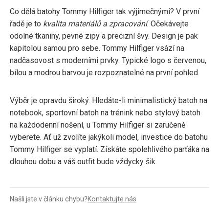
Co dělá batohy Tommy Hilfiger tak výjimečnými? V první
řadě je to
kvalita materiálů a zpracování
. Očekávejte
odolné tkaniny, pevné zipy a precizní švy. Design je pak
kapitolou samou pro sebe. Tommy Hilfiger vsází na
nadčasovost s moderními prvky. Typické logo s červenou,
bílou a modrou barvou je rozpoznatelné na první pohled.
Výběr je opravdu široký. Hledáte-li minimalistický batoh na
notebook, sportovní batoh na trénink nebo stylový batoh
na každodenní nošení, u Tommy Hilfiger si zaručeně
vyberete. Ať už zvolíte jakýkoli model, investice do batohu
Tommy Hilfiger se vyplatí. Získáte spolehlivého parťáka na
dlouhou dobu a váš outfit bude vždycky šik.
Našli jste v článku chybu?
Kontaktujte nás