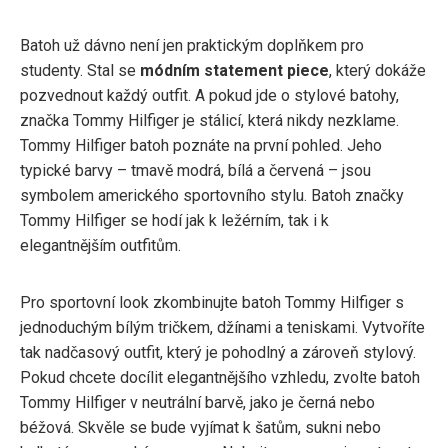
Batoh už dávno není jen praktickým doplňkem pro
studenty. Stal se
módním statement piece
, který dokáže
pozvednout každý outfit. A pokud jde o stylové batohy,
značka Tommy Hilfiger je stálicí, která nikdy nezklame.
Tommy Hilfiger batoh poznáte na první pohled. Jeho
typické barvy – tmavě modrá, bílá a červená – jsou
symbolem amerického sportovního stylu. Batoh značky
Tommy Hilfiger se hodí jak k ležérním, tak i k
elegantnějším outfitům.
Pro sportovní look zkombinujte batoh Tommy Hilfiger s
jednoduchým bílým tričkem, džínami a teniskami. Vytvoříte
tak nadčasový outfit, který je pohodlný a zároveň stylový.
Pokud chcete docílit elegantnějšího vzhledu, zvolte batoh
Tommy Hilfiger v neutrální barvě, jako je černá nebo
béžová. Skvěle se bude vyjímat k šatům, sukni nebo