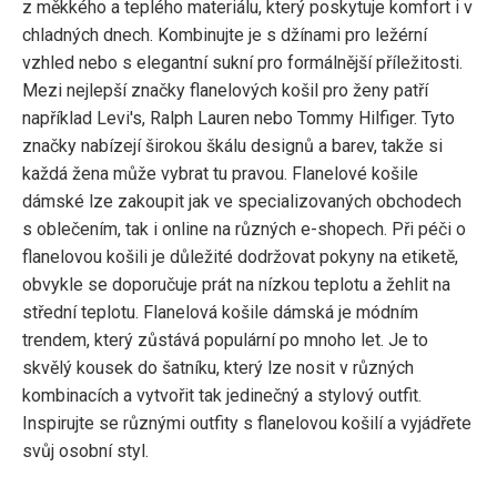
z měkkého a teplého materiálu, který poskytuje komfort i v
chladných dnech. Kombinujte je s džínami pro ležérní
vzhled nebo s elegantní sukní pro formálnější příležitosti.
Mezi nejlepší značky flanelových košil pro ženy patří
například Levi's, Ralph Lauren nebo Tommy Hilfiger. Tyto
značky nabízejí širokou škálu designů a barev, takže si
každá žena může vybrat tu pravou. Flanelové košile
dámské lze zakoupit jak ve specializovaných obchodech
s oblečením, tak i online na různých e-shopech. Při péči o
flanelovou košili je důležité dodržovat pokyny na etiketě,
obvykle se doporučuje prát na nízkou teplotu a žehlit na
střední teplotu. Flanelová košile dámská je módním
trendem, který zůstává populární po mnoho let. Je to
skvělý kousek do šatníku, který lze nosit v různých
kombinacích a vytvořit tak jedinečný a stylový outfit.
Inspirujte se různými outfity s flanelovou košilí a vyjádřete
svůj osobní styl.