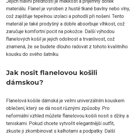
Jejich hlavní předností je měkkost a příjemný dotek
materiálu. Flanel je vyroben z hustě tkané bavlny nebo vlny,
což zajišťuje tepelnou izolaci a pohodlí při nošení. Tento
materiál je také prodyšný a dobře absorbuje vlhkost, což
zaručuje komfortní pocit na pokožce. Další výhodou
flanelových košil je jejich odolnost a trvanlivost, což
znamená, že se budete dlouho radovat z tohoto kvalitního
kousku do svého šatníku.
Jak nosit flanelovou košili
dámskou?
Flanelová košile dámská je velmi univerzálním kouskem
oblečení, který se dá nosit různými způsoby. Pro
neformální vzhled můžete flanelovou košili nosit s džíny a
teniskami. Pokud chcete vytvořit elegantnější outfit,
zkuste ji zkombinovat s kalhotami a podpatky. Další