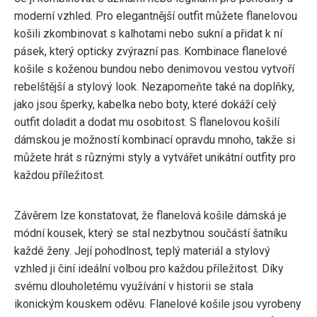
moderní vzhled. Pro elegantnější outfit můžete flanelovou
košili zkombinovat s kalhotami nebo sukní a přidat k ní
pásek, který opticky zvýrazní pas. Kombinace flanelové
košile s koženou bundou nebo denimovou vestou vytvoří
rebelštější a stylový look. Nezapomeňte také na doplňky,
jako jsou šperky, kabelka nebo boty, které dokáží celý
outfit doladit a dodat mu osobitost. S flanelovou košilí
dámskou je možností kombinací opravdu mnoho, takže si
můžete hrát s různými styly a vytvářet unikátní outfity pro
každou příležitost.
Závěrem lze konstatovat, že flanelová košile dámská je
módní kousek, který se stal nezbytnou součástí šatníku
každé ženy. Její pohodlnost, teplý materiál a stylový
vzhled ji činí ideální volbou pro každou příležitost. Díky
svému dlouholetému využívání v historii se stala
ikonickým kouskem oděvu. Flanelové košile jsou vyrobeny