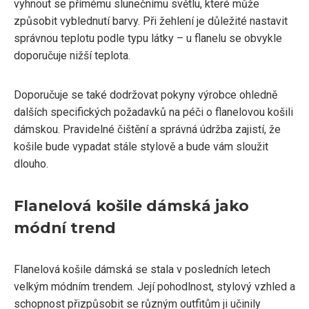
vyhnout se přímému slunečnímu světlu, které může
způsobit vyblednutí barvy. Při žehlení je důležité nastavit
správnou teplotu podle typu látky – u flanelu se obvykle
doporučuje nižší teplota.
Doporučuje se také dodržovat pokyny výrobce ohledně
dalších specifických požadavků na péči o flanelovou košili
dámskou. Pravidelné čištění a správná údržba zajistí, že
košile bude vypadat stále stylově a bude vám sloužit
dlouho.
Flanelová košile dámská jako
módní trend
Flanelová košile dámská se stala v posledních letech
velkým módním trendem. Její pohodlnost, stylový vzhled a
schopnost přizpůsobit se různým outfitům ji učinily