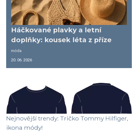
Háčkované plavky a letní
doplňky: kousek léta z příze
móda
20. 06. 2026
Nejnovější trendy: Tričko Tommy Hilfiger,
ikona módy!