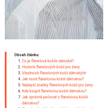
Obsah článku:
Co je flanelová košile dámská?
Historie flanelových košil pro ženy
Vlastnosti flanelových košil dámských
Jak nosit flanelovou košili dámskou?
Nejlepší značky flanelových košil pro ženy
Kde koupit flanelovou košili dámskou?
Jak správně pečovat o flanelovou košili
dámskou?