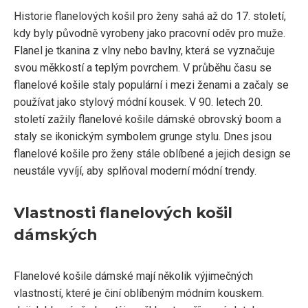
Historie flanelových košil pro ženy sahá až do 17. století,
kdy byly původně vyrobeny jako pracovní oděv pro muže.
Flanel je tkanina z vlny nebo bavlny, která se vyznačuje
svou měkkostí a teplým povrchem. V průběhu času se
flanelové košile staly populární i mezi ženami a začaly se
používat jako stylový módní kousek. V 90. letech 20.
století zažily flanelové košile dámské obrovský boom a
staly se ikonickým symbolem grunge stylu. Dnes jsou
flanelové košile pro ženy stále oblíbené a jejich design se
neustále vyvíjí, aby splňoval moderní módní trendy.
Vlastnosti flanelových košil
dámských
Flanelové košile dámské mají několik výjimečných
vlastností, které je činí oblíbeným módním kouskem.