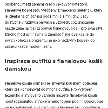
oblíbenou mezi ženami všech věkových kategorií.
Flanelové košile jsou vyrobeny z měkkého materiálu, který
je ideální na chladnější podzimní a zimní dny. Jsou
dostupné v různých barvách a vzorech, což umožňuje
každé ženě najít si tu pravou flanelovou košili pro svůj styl.
Mnoho módních návrhářů zařadilo flanelové košile do
svých kolekcí a prezentují je jako nezbytný kousek do
šatníku každé moderní ženy.
Inspirace outfitů s flanelovou košilí
dámskou
Flanelová košile dámská je skvělým kouskem oblečení,
který lze kombinovat do mnoha outfitů. Pro vytvoření
ležérního a stylového vzhledu můžete flanelovou košili
nosit rozepnutou s tričkem nebo topem pod ní. Doporučuje
se ji kombinovat s džínami nebo legínami pro pohodlný a