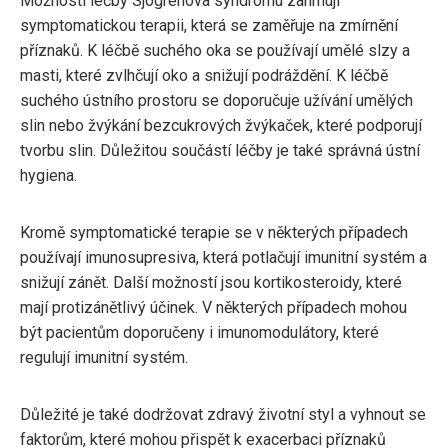
Možnosti léčby Sjögrenova syndromu zahrnují
symptomatickou terapii, která se zaměřuje na zmírnění
příznaků. K léčbě suchého oka se používají umělé slzy a
masti, které zvlhčují oko a snižují podráždění. K léčbě
suchého ústního prostoru se doporučuje užívání umělých
slin nebo žvýkání bezcukrových žvýkaček, které podporují
tvorbu slin. Důležitou součástí léčby je také správná ústní
hygiena.
Kromě symptomatické terapie se v některých případech
používají imunosupresiva, která potlačují imunitní systém a
snižují zánět. Další možností jsou kortikosteroidy, které
mají protizánětlivý účinek. V některých případech mohou
být pacientům doporučeny i imunomodulátory, které
regulují imunitní systém.
Důležité je také dodržovat zdravý životní styl a vyhnout se
faktorům, které mohou přispět k exacerbaci příznaků