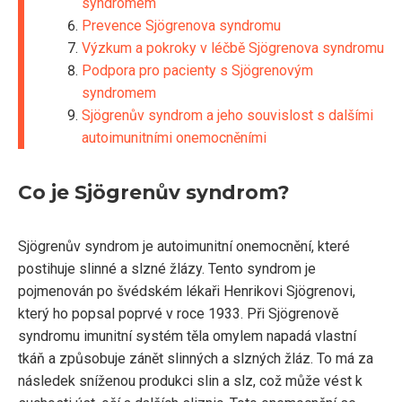
syndromem
Prevence Sjögrenova syndromu
Výzkum a pokroky v léčbě Sjögrenova syndromu
Podpora pro pacienty s Sjögrenovým
syndromem
Sjögrenův syndrom a jeho souvislost s dalšími
autoimunitními onemocněními
Co je Sjögrenův syndrom?
Sjögrenův syndrom je autoimunitní onemocnění, které
postihuje slinné a slzné žlázy. Tento syndrom je
pojmenován po švédském lékaři Henrikovi Sjögrenovi,
který ho popsal poprvé v roce 1933. Při Sjögrenově
syndromu imunitní systém těla omylem napadá vlastní
tkáň a způsobuje zánět slinných a slzných žláz. To má za
následek sníženou produkci slin a slz, což může vést k