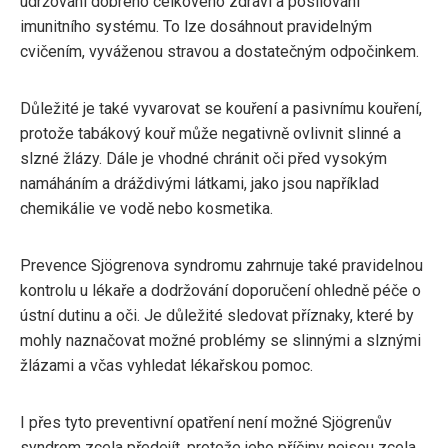
udržování dobrého celkového zdraví a posilování
imunitního systému. To lze dosáhnout pravidelným
cvičením, vyváženou stravou a dostatečným odpočinkem.
Důležité je také vyvarovat se kouření a pasivnímu kouření,
protože tabákový kouř může negativně ovlivnit slinné a
slzné žlázy. Dále je vhodné chránit oči před vysokým
namáháním a dráždivými látkami, jako jsou například
chemikálie ve vodě nebo kosmetika.
Prevence Sjögrenova syndromu zahrnuje také pravidelnou
kontrolu u lékaře a dodržování doporučení ohledně péče o
ústní dutinu a oči. Je důležité sledovat příznaky, které by
mohly naznačovat možné problémy se slinnými a slznými
žlázami a včas vyhledat lékařskou pomoc.
I přes tyto preventivní opatření není možné Sjögrenův
syndrom zcela předejít, protože jeho příčiny nejsou zcela