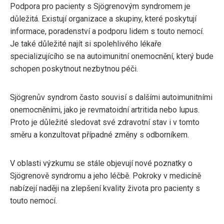
Podpora pro pacienty s Sjögrenovým syndromem je
důležitá. Existují organizace a skupiny, které poskytují
informace, poradenství a podporu lidem s touto nemocí.
Je také důležité najít si spolehlivého lékaře
specializujícího se na autoimunitní onemocnění, který bude
schopen poskytnout nezbytnou péči.
Sjögrenův syndrom často souvisí s dalšími autoimunitními
onemocněními, jako je revmatoidní artritida nebo lupus.
Proto je důležité sledovat své zdravotní stav i v tomto
směru a konzultovat případné změny s odborníkem.
V oblasti výzkumu se stále objevují nové poznatky o
Sjögrenově syndromu a jeho léčbě. Pokroky v medicíně
nabízejí naději na zlepšení kvality života pro pacienty s
touto nemocí.