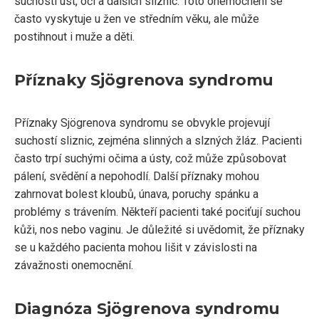
suchosti úst, očí a dalších sliznic. Toto onemocnění se
často vyskytuje u žen ve středním věku, ale může
postihnout i muže a děti.
Příznaky Sjögrenova syndromu
Příznaky Sjögrenova syndromu se obvykle projevují
suchostí sliznic, zejména slinných a slzných žláz. Pacienti
často trpí suchými očima a ústy, což může způsobovat
pálení, svědění a nepohodlí. Další příznaky mohou
zahrnovat bolest kloubů, únava, poruchy spánku a
problémy s trávením. Někteří pacienti také pociťují suchou
kůži, nos nebo vaginu. Je důležité si uvědomit, že příznaky
se u každého pacienta mohou lišit v závislosti na
závažnosti onemocnění.
Diagnóza Sjögrenova syndromu