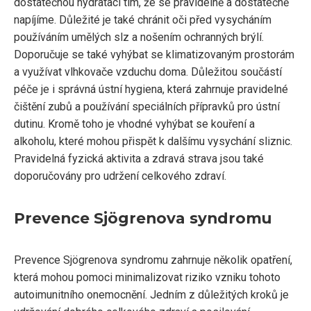
dostatečnou hydrataci tím, že se pravidelně a dostatečně
napíjíme. Důležité je také chránit oči před vysycháním
používáním umělých slz a nošením ochranných brýlí.
Doporučuje se také vyhýbat se klimatizovaným prostorám
a využívat vlhkovače vzduchu doma. Důležitou součástí
péče je i správná ústní hygiena, která zahrnuje pravidelné
čištění zubů a používání speciálních přípravků pro ústní
dutinu. Kromě toho je vhodné vyhýbat se kouření a
alkoholu, které mohou přispět k dalšímu vysychání sliznic.
Pravidelná fyzická aktivita a zdravá strava jsou také
doporučovány pro udržení celkového zdraví.
Prevence Sjögrenova syndromu
Prevence Sjögrenova syndromu zahrnuje několik opatření,
která mohou pomoci minimalizovat riziko vzniku tohoto
autoimunitního onemocnění. Jedním z důležitých kroků je