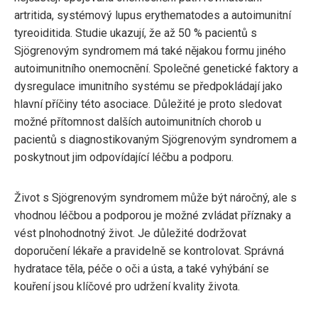
artritida, systémový lupus erythematodes a autoimunitní
tyreoiditida. Studie ukazují, že až 50 % pacientů s
Sjögrenovým syndromem má také nějakou formu jiného
autoimunitního onemocnění. Společné genetické faktory a
dysregulace imunitního systému se předpokládají jako
hlavní příčiny této asociace. Důležité je proto sledovat
možné přítomnost dalších autoimunitních chorob u
pacientů s diagnostikovaným Sjögrenovým syndromem a
poskytnout jim odpovídající léčbu a podporu.
Život s Sjögrenovým syndromem může být náročný, ale s
vhodnou léčbou a podporou je možné zvládat příznaky a
vést plnohodnotný život. Je důležité dodržovat
doporučení lékaře a pravidelně se kontrolovat. Správná
hydratace těla, péče o oči a ústa, a také vyhýbání se
kouření jsou klíčové pro udržení kvality života.