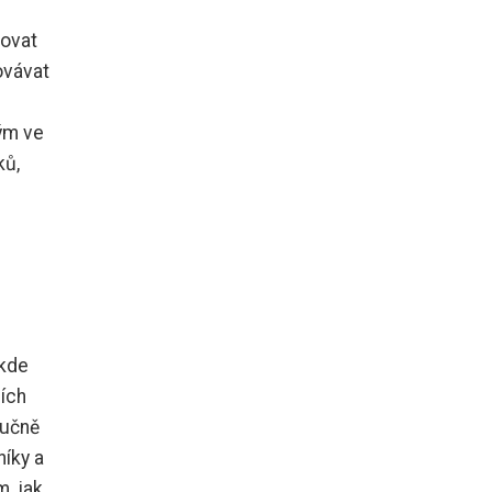
vovat
ovávat
ým ve
ků,
 kde
ních
ručně
íky a
, jak