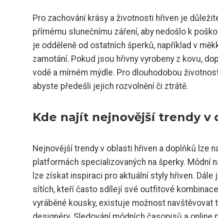
Pro zachování krásy a životnosti hřiven je důlež
přímému slunečnímu záření, aby nedošlo k poškozen
je odděleně od ostatních šperků, například v mě
zamotání. Pokud jsou hřivny vyrobeny z kovu, d
vodě a mírném mýdle. Pro dlouhodobou životnost
abyste předešli jejich rozvolnění či ztrátě.
Kde najít nejnovější trendy v 
Nejnovější trendy v oblasti hřiven a doplňků lze n
platformách specializovaných na šperky. Módní ná
lze získat inspiraci pro aktuální styly hřiven. Dá
sítích, kteří často sdílejí své outfitové kombinace
vyráběné kousky, existuje možnost navštěvovat t
designéry. Sledování módních časopisů a online