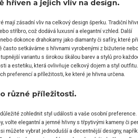
 hřiven a jejich vliv na design.
ré mají zásadní vliv na celkový design šperku. Tradiční hřiv
ebo stříbro, což dodává luxusní a elegantní vzhled. Další
n nebo dokonce drahokamy jako diamanty či safíry, které při
ké často setkáváme s hřivnami vyrobenými z bižuterie neb
tupnější variantu s širokou škálou barev a stylů pro každ
i a estetiku, která ovlivňuje celkový dojem a styl outfitu
h preferencí a příležitosti, ke které je hřivna určena.
 různé příležitosti.
e důležité zohlednit styl události a vaše osobní preference.
, volte elegantní a jemné hřivny s třpytivými kameny či per
si můžete vybrat jednodušší a decentnější designy, napřík