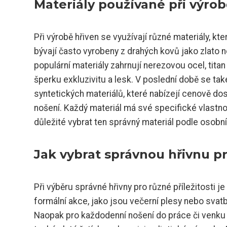
Materiály používané při výrobě
Při výrobě hřiven se využívají různé materiály, kte
bývají často vyrobeny z drahých kovů jako zlato n
populární materiály zahrnují nerezovou ocel, tita
šperku exkluzivitu a lesk. V poslední době se ta
syntetických materiálů, které nabízejí cenově dos
nošení. Každý materiál má své specifické vlastnost
důležité vybrat ten správný materiál podle osobníc
Jak vybrat správnou hřivnu pro
Při výběru správné hřivny pro různé příležitosti j
formální akce, jako jsou večerní plesy nebo svatby
Naopak pro každodenní nošení do práce či venku 