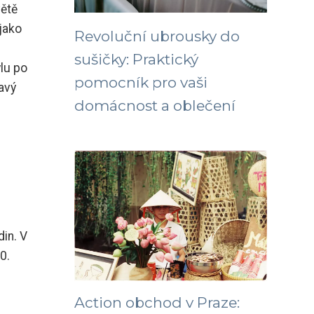
větě
jako
Revoluční ubrousky do
sušičky: Praktický
lu po
pomocník pro vaši
mavý
domácnost a oblečení
din. V
0.
Action obchod v Praze: