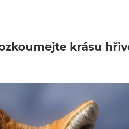
rozkoumejte krásu hři