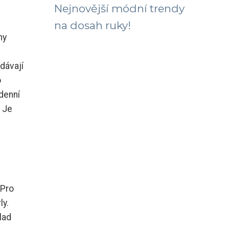
Nejnovější módní trendy
na dosah ruky!
ny
dávají
o
odenní
. Je
 Pro
ly.
lad