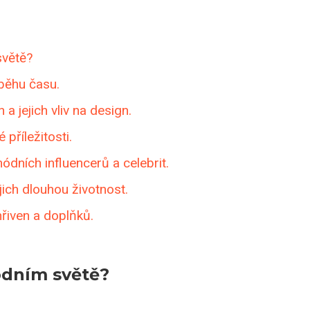
světě?
ůběhu času.
a jejich vliv na design.
příležitosti.
ódních influencerů a celebrit.
ejich dlouhou životnost.
hřiven a doplňků.
módním světě?