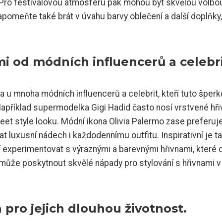
. Pro festivalovou atmosféru pak mohou být skvělou volbo
apomeňte také brát v úvahu barvy oblečení a další doplňky,
ami od módních influencerů a celebri
na u mnoha módních influencerů a celebrit, kteří tuto šper
Například supermodelka Gigi Hadid často nosí vrstvené hři
eet style looku. Módní ikona Olivia Palermo zase preferuj
at luxusní nádech i každodennímu outfitu. Inspirativní je t
jí experimentovat s výraznými a barevnými hřivnami, které 
í může poskytnout skvělé nápady pro stylování s hřivnami v
a pro jejich dlouhou životnost.