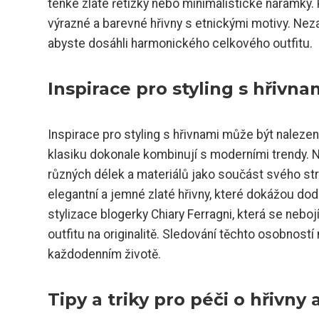
tenké zlaté řetízky nebo minimalistické náramky
výrazné a barevné hřivny s etnickými motivy. Nez
abyste dosáhli harmonického celkového outfitu.
Inspirace pro styling s hřivn
Inspirace pro styling s hřivnami může být naleze
klasiku dokonale kombinují s moderními trendy. 
různých délek a materiálů jako součást svého str
elegantní a jemné zlaté hřivny, které dokážou dod
stylizace blogerky Chiary Ferragni, která se nebo
outfitu na originalitě. Sledování těchto osobnost
každodenním životě.
Tipy a triky pro péči o hřivny 