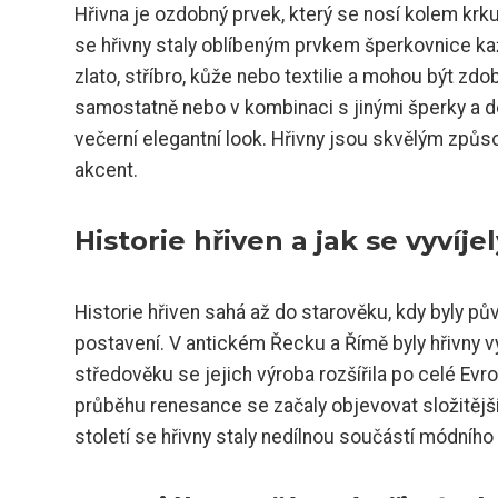
Hřivna je ozdobný prvek, který se nosí kolem krk
se hřivny staly oblíbeným prvkem šperkovnice ka
zlato, stříbro, kůže nebo textilie a mohou být zd
samostatně nebo v kombinaci s jinými šperky a d
večerní elegantní look. Hřivny jsou skvělým způsob
akcent.
Historie hřiven a jak se vyvíj
Historie hřiven sahá až do starověku, kdy byly 
postavení. V antickém Řecku a Římě byly hřivny
středověku se jejich výroba rozšířila po celé Evr
průběhu renesance se začaly objevovat složitějš
století se hřivny staly nedílnou součástí módní