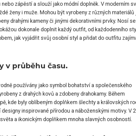
u nebo zápěstí a slouží jako módní doplněk. V moderním s
ždé ženy i muže. Mohou být vyrobeny z různých materiálů 
obeny drahými kameny či jinými dekorativními prvky. Nosí se
okážou dokonale doplnit každý outfit, od každodenního sty
em, jak vyjádřit svůj osobní styl a přidat do outfitu zají
ely v průběhu času.
původně používány jako symbol bohatství a společenského
 vyrobeny z drahých kovů a zdobeny drahokamy. Během
opě, kde byly oblíbeným doplňkem šlechty a královských ro
í designy inspirované přírodou a náboženskými motivy. V 2
ho světa a ikonickým doplňkem mnoha slavných osobností.