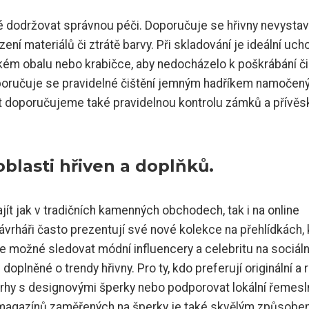
ité dodržovat správnou péči. Doporučuje se hřivny nevysta
í materiálů či ztrátě barvy. Při skladování je ideální uch
kkém obalu nebo krabičce, aby nedocházelo k poškrábání či
oporučuje se pravidelné čištění jemným hadříkem namočen
 doporučujeme také pravidelnou kontrolu zámků a přívěs
oblasti hřiven a doplňků.
ajít jak v tradičních kamenných obchodech, tak i na online
vrháři často prezentují své nové kolekce na přehlídkách,
le je možné sledovat módní influencery a celebritu na sociál
 doplněné o trendy hřivny. Pro ty, kdo preferují originální a 
rhy s designovými šperky nebo podporovat lokální řemesln
 magazínů zaměřených na šperky je také skvělým způsobem