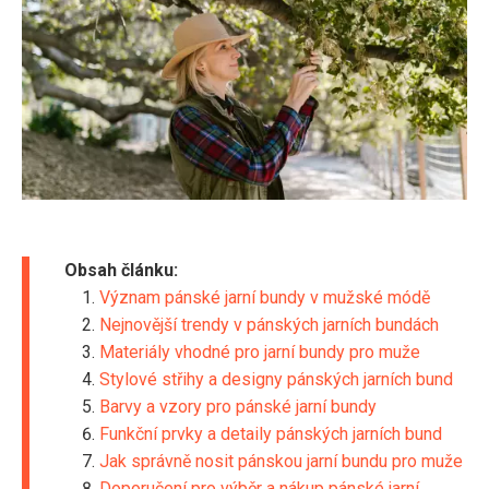
Obsah článku:
Význam pánské jarní bundy v mužské módě
Nejnovější trendy v pánských jarních bundách
Materiály vhodné pro jarní bundy pro muže
Stylové střihy a designy pánských jarních bund
Barvy a vzory pro pánské jarní bundy
Funkční prvky a detaily pánských jarních bund
Jak správně nosit pánskou jarní bundu pro muže
Doporučení pro výběr a nákup pánské jarní