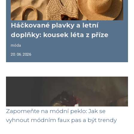
Háčkované plavky a letní
doplňky: kousek léta z příze
móda
20. 06. 2026
Zapomeňte na módní peklo: Jak se
vyhnout módním faux pas a být trendy