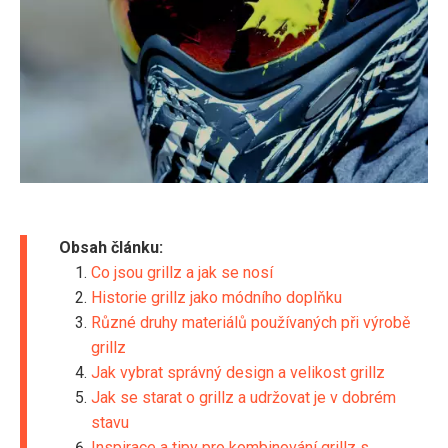
Obsah článku:
Co jsou grillz a jak se nosí
Historie grillz jako módního doplňku
Různé druhy materiálů používaných při výrobě
grillz
Jak vybrat správný design a velikost grillz
Jak se starat o grillz a udržovat je v dobrém
stavu
Inspirace a tipy pro kombinování grillz s