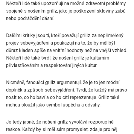
Někteří lidé také upozorňují na možné zdravotní problémy
spojené s nošením grillz, jako je poškození skloviny zubů
nebo podráždění dásní.
Dalšími kritiky jsou ti, kteří považují grillz za nepřiměřený
projev sebevyjádření a poukazují na to, že by měl být
důraz kladen spíše na vnitřní hodnoty než na vnější vzhled.
Někteří lidé také tvrdí, že nošení grillz je kulturním
přivlastňováním a respektování jiných kultur.
Nicméně, fanoušci grillz argumentují, že je to jen módní
doplněk a způsob sebevyjádření. Tvrdí, že každý má právo
nosit to, co ho baví a co ho cítí reprezentuje. Grillz také
mohou sloužit jako symbol úspěchu a odvahy.
Je tedy jasné, že nošení grillz vyvolává rozporuplné
reakce. Každý by si měl sám promyslet, zda je pro něj