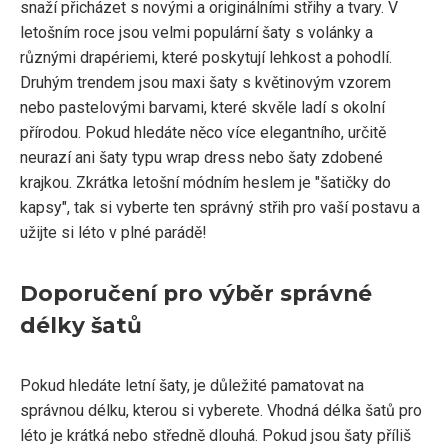
snaží přicházet s novými a originálními střihy a tvary. V
letošním roce jsou velmi populární šaty s volánky a
různými drapériemi, které poskytují lehkost a pohodlí.
Druhým trendem jsou maxi šaty s květinovým vzorem
nebo pastelovými barvami, které skvěle ladí s okolní
přírodou. Pokud hledáte něco více elegantního, určitě
neurazí ani šaty typu wrap dress nebo šaty zdobené
krajkou. Zkrátka letošní módním heslem je "šatičky do
kapsy", tak si vyberte ten správný střih pro vaší postavu a
užijte si léto v plné parádě!
Doporučení pro výběr správné
délky šatů
Pokud hledáte letní šaty, je důležité pamatovat na
správnou délku, kterou si vyberete. Vhodná délka šatů pro
léto je krátká nebo středně dlouhá. Pokud jsou šaty příliš