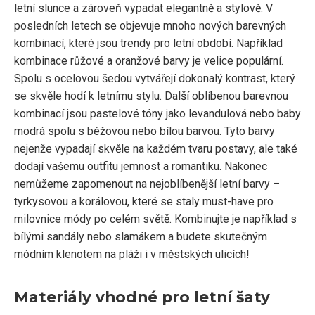
letní slunce a zároveň vypadat elegantně a stylově. V
posledních letech se objevuje mnoho nových barevných
kombinací, které jsou trendy pro letní období. Například
kombinace růžové a oranžové barvy je velice populární.
Spolu s ocelovou šedou vytvářejí dokonalý kontrast, který
se skvěle hodí k letnímu stylu. Další oblíbenou barevnou
kombinací jsou pastelové tóny jako levandulová nebo baby
modrá spolu s béžovou nebo bílou barvou. Tyto barvy
nejenže vypadají skvěle na každém tvaru postavy, ale také
dodají vašemu outfitu jemnost a romantiku. Nakonec
nemůžeme zapomenout na nejoblíbenější letní barvy –
tyrkysovou a korálovou, které se staly must-have pro
milovnice módy po celém světě. Kombinujte je například s
bílými sandály nebo slamákem a budete skutečným
módním klenotem na pláži i v městských ulicích!
Materiály vhodné pro letní šaty