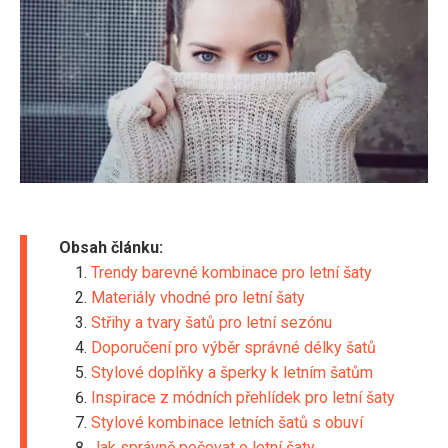
Obsah článku:
Trendy barevné kombinace pro letní šaty
Materiály vhodné pro letní šaty
Střihy a tvary šatů pro letní sezónu
Doporučení pro výběr správné délky šatů
Stylové doplňky a šperky k letním šatům
Inspirace z módních přehlídek pro letní šaty
Stylové kombinace letních šatů s obuví
Jak správně pečovat o letní šaty