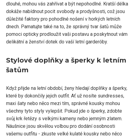
dlouhé, mohou vás zahřívat a být nepohodlné. Kratší délka
dokáže nabídnout pocit svobody a prodyšnosti, což jsou
důležité faktory pro pohodlné nošení v horkých letních
dnech. Pamatujte také na to, že správný tvar šatů může
pomoci opticky prodloužit vaši postavu a poskytnout vám
delikátní a ženství dotek do vaší letní garderóby.
Stylové doplňky a šperky k letním
šatům
Když přijde na letní období, ženy hledají doplňky a šperky,
které by dokončily jejich outfit. Ať už nosíte sundresses,
maxi šaty nebo něco mezi tím, správné kousky mohou
všechny tyto styly vylepšit. Pokud jde o šperky, zdobte
svůj krk řetězy s velkými kameny nebo jemným zlatem.
Náušnice jsou skvělou volbou pro dodání osobnosti
vašemu outfitu - zkuste velké kulaté kousky nebo něco