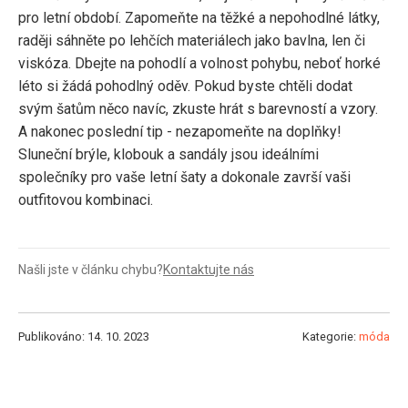
pro letní období. Zapomeňte na těžké a nepohodlné látky,
raději sáhněte po lehčích materiálech jako bavlna, len či
viskóza. Dbejte na pohodlí a volnost pohybu, neboť horké
léto si žádá pohodlný oděv. Pokud byste chtěli dodat
svým šatům něco navíc, zkuste hrát s barevností a vzory.
A nakonec poslední tip - nezapomeňte na doplňky!
Sluneční brýle, klobouk a sandály jsou ideálními
společníky pro vaše letní šaty a dokonale završí vaši
outfitovou kombinaci.
Našli jste v článku chybu?
Kontaktujte nás
Publikováno: 14. 10. 2023
Kategorie:
móda