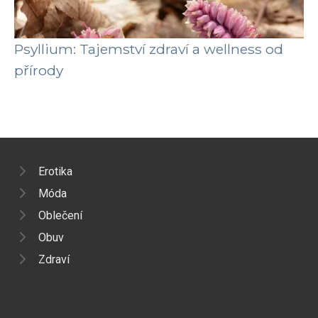
Psyllium: Tajemství zdraví a wellness od
přírody
Erotika
Móda
Oblečení
Obuv
Zdraví