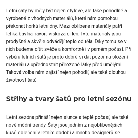
Letní šaty by měly být nejen stylové, ale také pohodlné a
vyrobené z vhodných materiálů, které nám pomohou
překonat horká letní dny. Mezi oblíbené materiály patří
lehká bavlna, rayón, viskóza či len. Tyto materiály jsou
prodyšné a skvěle odvádějí teplo od těla. Díky tomu se v
nich budeme cítit svěže a komfortně i v parném počasí. Při
výběru letních šatů je proto dobré si dát pozor na složení
materiálu a upřednostnit přirozené látky před umělými.
Taková volba nám zajistí nejen pohodlí, ale také dlouhou
životnost šatů.
Střihy a tvary šatů pro letní sezónu
Letní sezóna přináší nejen slunce a teplé počasí, ale také
nové módní trendy. Šaty jsou jedním z nejoblíbenějších
kusů oblečení v letním období a mnoho designérů se