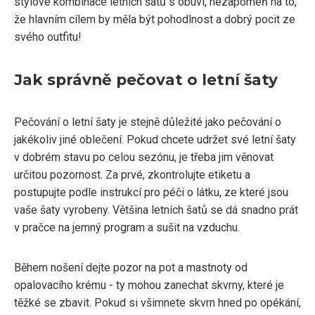
stylové kombinace letních šatů s obuví, nezapomeň na to,
že hlavním cílem by měla být pohodlnost a dobrý pocit ze
svého outfitu!
Jak správně pečovat o letní šaty
Pečování o letní šaty je stejně důležité jako pečování o
jakékoliv jiné oblečení. Pokud chcete udržet své letní šaty
v dobrém stavu po celou sezónu, je třeba jim věnovat
určitou pozornost. Za prvé, zkontrolujte etiketu a
postupujte podle instrukcí pro péči o látku, ze které jsou
vaše šaty vyrobeny. Většina letních šatů se dá snadno prát
v pračce na jemný program a sušit na vzduchu.
Během nošení dejte pozor na pot a mastnoty od
opalovacího krému - ty mohou zanechat skvrny, které je
těžké se zbavit. Pokud si všimnete skvrn hned po opékání,