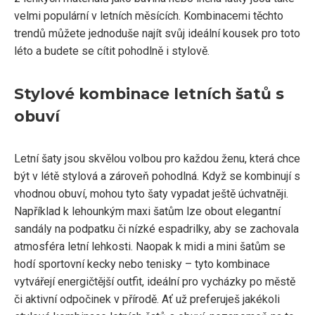
velmi populární v letních měsících. Kombinacemi těchto
trendů můžete jednoduše najít svůj ideální kousek pro toto
léto a budete se cítit pohodlně i stylově.
Stylové kombinace letních šatů s
obuví
Letní šaty jsou skvělou volbou pro každou ženu, která chce
být v létě stylová a zároveň pohodlná. Když se kombinují s
vhodnou obuví, mohou tyto šaty vypadat ještě úchvatněji.
Například k lehounkým maxi šatům lze obout elegantní
sandály na podpatku či nízké espadrilky, aby se zachovala
atmosféra letní lehkosti. Naopak k midi a mini šatům se
hodí sportovní kecky nebo tenisky – tyto kombinace
vytvářejí energičtější outfit, ideální pro vycházky po městě
či aktivní odpočinek v přírodě. Ať už preferuješ jakékoli