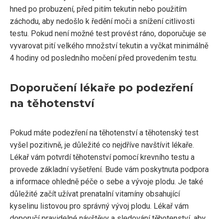
hned po probuzení, před pitím tekutin nebo použitím
záchodu, aby nedošlo k ředění moči a snížení citlivosti
testu. Pokud není možné test provést ráno, doporučuje se
vyvarovat pití velkého množství tekutin a vyčkat minimálně
4 hodiny od posledního močení před provedením testu.
Doporučení lékaře po podezření
na těhotenství
Pokud máte podezření na těhotenství a těhotenský test
vyšel pozitivně, je důležité co nejdříve navštívit lékaře.
Lékař vám potvrdí těhotenství pomocí krevního testu a
provede základní vyšetření. Bude vám poskytnuta podpora
a informace ohledně péče o sebe a vývoje plodu. Je také
důležité začít užívat prenatalní vitamíny obsahující
kyselinu listovou pro správný vývoj plodu. Lékař vám
doporučí pravidelné návštěvy a sledování těhotenství, aby