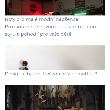
Boty pro malé módní nadšence:
Prozkoumejte novou botičkárnu plnou
stylu a pohodlí pro vaše děti!
Desigual batoh: Hvězda vašeho outfitu?