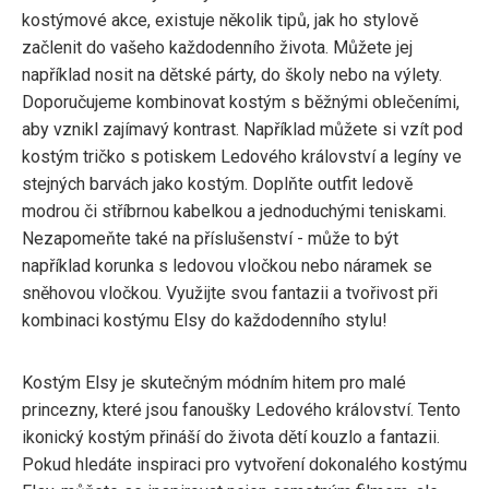
kostýmové akce, existuje několik tipů, jak ho stylově
začlenit do vašeho každodenního života. Můžete jej
například nosit na dětské párty, do školy nebo na výlety.
Doporučujeme kombinovat kostým s běžnými oblečeními,
aby vznikl zajímavý kontrast. Například můžete si vzít pod
kostým tričko s potiskem Ledového království a legíny ve
stejných barvách jako kostým. Doplňte outfit ledově
modrou či stříbrnou kabelkou a jednoduchými teniskami.
Nezapomeňte také na příslušenství - může to být
například korunka s ledovou vločkou nebo náramek se
sněhovou vločkou. Využijte svou fantazii a tvořivost při
kombinaci kostýmu Elsy do každodenního stylu!
Kostým Elsy je skutečným módním hitem pro malé
princezny, které jsou fanoušky Ledového království. Tento
ikonický kostým přináší do života dětí kouzlo a fantazii.
Pokud hledáte inspiraci pro vytvoření dokonalého kostýmu