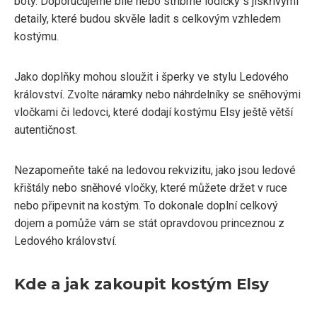
boty. Doporučujeme bílé nebo stříbrné lodičky s jiskřivými
detaily, které budou skvěle ladit s celkovým vzhledem
kostýmu.
Jako doplňky mohou sloužit i šperky ve stylu Ledového
království. Zvolte náramky nebo náhrdelníky se sněhovými
vločkami či ledovci, které dodají kostýmu Elsy ještě větší
autentičnost.
Nezapomeňte také na ledovou rekvizitu, jako jsou ledové
křištály nebo sněhové vločky, které můžete držet v ruce
nebo připevnit na kostým. To dokonale doplní celkový
dojem a pomůže vám se stát opravdovou princeznou z
Ledového království.
Kde a jak zakoupit kostým Elsy