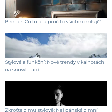
Benger: Co to je a proč to všichni milují?
Stylové a funkční: Nové trendy v kalhotách
na snowboard
Zkroťte zimu stylově: Nej pánské zimní