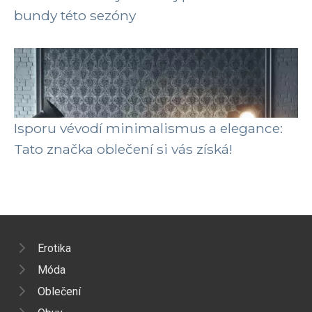
bundy této sezóny
Isporu vévodí minimalismus a elegance:
Tato značka oblečení si vás získá!
Erotika
Móda
Oblečení