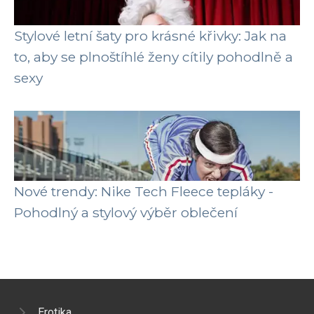
Stylové letní šaty pro krásné křivky: Jak na
to, aby se plnoštíhlé ženy cítily pohodlně a
sexy
Nové trendy: Nike Tech Fleece tepláky -
Pohodlný a stylový výběr oblečení
Erotika