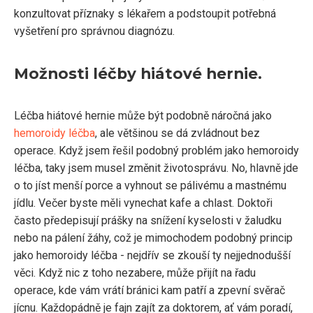
konzultovat příznaky s lékařem a podstoupit potřebná
vyšetření pro správnou diagnózu.
Možnosti léčby hiátové hernie.
Léčba hiátové hernie může být podobně náročná jako
hemoroidy léčba
, ale většinou se dá zvládnout bez
operace. Když jsem řešil podobný problém jako hemoroidy
léčba, taky jsem musel změnit životosprávu. No, hlavně jde
o to jíst menší porce a vyhnout se pálivému a mastnému
jídlu. Večer byste měli vynechat kafe a chlast. Doktoři
často předepisují prášky na snížení kyselosti v žaludku
nebo na pálení žáhy, což je mimochodem podobný princip
jako hemoroidy léčba - nejdřív se zkouší ty nejjednodušší
věci. Když nic z toho nezabere, může přijít na řadu
operace, kde vám vrátí bránici kam patří a zpevní svěrač
jícnu. Každopádně je fajn zajít za doktorem, ať vám poradí,