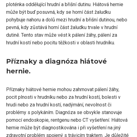
ploténka oddělující hrudní a břišní dutinu. Hiátová hernie
může být buď posuvná, kdy se horní část žaludku
pohybuje nahoru a dolů mezi hrudní a břišní dutinou, nebo
pevná, kdy zůstává horní část žaludku trvale v hrudní
dutině. Tento stav může vést k pálení žáhy, pálení za
hrudní kostí nebo pocitu těžkosti v oblasti hrudníku.
Příznaky a diagnóza hiátové
hernie.
Příznaky hiátové hernie mohou zahrnovat pálení žáhy,
pocit plnosti v hrudníku nebo za hrudní kostí, bolesti v
hrudi nebo za hrudní kostí, nadýmání, nevolnost či
problémy s polykáním. Diagnóza se obvykle stanovuje
pomocí endoskopie, rentgenu nebo CT vyšetření. Hiátová
hernie může být diagnostikována i při vyšetření na jiný
zdravotní problém spojený s trávicím traktem. Je důležité