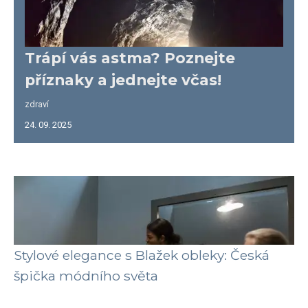
Trápí vás astma? Poznejte
příznaky a jednejte včas!
zdraví
24. 09. 2025
Stylové elegance s Blažek obleky: Česká
špička módního světa