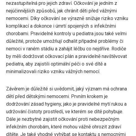
nezastupitelná pro jejich zdraví. Očkování je jedním z
nejúčinnějších způsobů, jak chránit děti před vážnými
nemocemi. Díky očkování se výrazně snižuje riziko vzniku
komplikací a dokonce i úmrtí spojených s infekčními
chorobami. Pravidelné kontroly u pediatra jsou také velmi
důležité, protože umožňují odhalit případné problémy či
nemoci v raném stádiu a zahájit léčbu co nejdříve. Rodiče
by měli dodržovat očkovací plán a pravidelně navštěvovat
pediatra, aby zajistili optimální péči o své dítě a
minimalizovali riziko vzniku vážných nemocí.
Závěrem je důležité si uvědomit, jaký význam má ochrana
dětí před dětskými nemocemi. Prvním krokem je
dodržování zásad hygieny, jako je pravidelné mytí rukou a
udržování čistoty prostředí, ve kterém se dítě pohybuje.
Dále je nezbytné zajistit očkování proti nebezpečným
infekčním chorobám, které mohou vážně ohrozit zdraví
dítěte. Je také vhodné vyhýbat se kontaktu s nemocnými