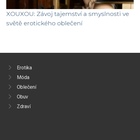
XOUXOU: Závoj tajemství a smyslnosti ve
světě erotického oblečení
Erotika
Móda
Oblečení
Obuv
Zdraví