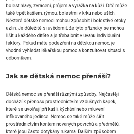
bolest hlavy, zvracení, průjem a vyrážka na kůži. Dítě může
také trpět kašlem, rýmou, bolestmi v krku nebo uších.
Některé dětské nemoci mohou způsobit i bolestivé otoky
uzlin. Je důležité si uvědomit, že tyto příznaky se mohou
lišit u každého dítěte a je třeba brát v úvahu individuální
faktory. Pokud máte podezření na dětskou nemoc, je
vhodné vyhledat lékařskou pomoc a konzultovat situaci s
odborníkem.
Jak se dětská nemoc přenáší?
Dětská nemoc se přenáší různými způsoby. Nejčastěji
dochází k přenosu prostřednictvím vzdušných kapek,
které se uvolňují při kašli, kýchání nebo mluvení
infikovaného jedince. Nemoc se také může šířit
prostřednictvím kontaminovaných povrchů a předmětů,
které jsou často dotýkány rukama. Dalším způsobem