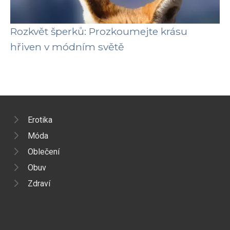
Rozkvět šperků: Prozkoumejte krásu
hřiven v módním světě
Erotika
Móda
Oblečení
Obuv
Zdraví