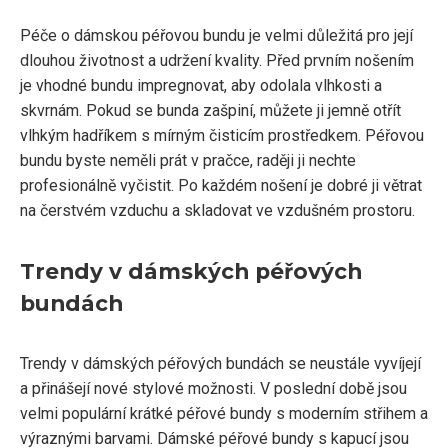
Péče o dámskou péřovou bundu je velmi důležitá pro její
dlouhou životnost a udržení kvality. Před prvním nošením
je vhodné bundu impregnovat, aby odolala vlhkosti a
skvrnám. Pokud se bunda zašpiní, můžete ji jemně otřít
vlhkým hadříkem s mírným čisticím prostředkem. Péřovou
bundu byste neměli prát v pračce, raději ji nechte
profesionálně vyčistit. Po každém nošení je dobré ji větrat
na čerstvém vzduchu a skladovat ve vzdušném prostoru.
Trendy v dámských péřových
bundách
Trendy v dámských péřových bundách se neustále vyvíjejí
a přinášejí nové stylové možnosti. V poslední době jsou
velmi populární krátké péřové bundy s moderním střihem a
výraznými barvami. Dámské péřové bundy s kapucí jsou