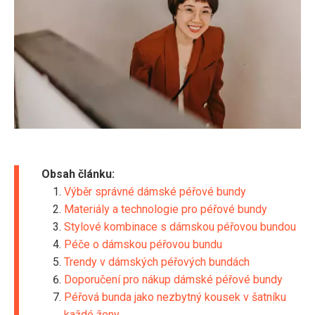
Obsah článku:
Výběr správné dámské péřové bundy
Materiály a technologie pro péřové bundy
Stylové kombinace s dámskou péřovou bundou
Péče o dámskou péřovou bundu
Trendy v dámských péřových bundách
Doporučení pro nákup dámské péřové bundy
Péřová bunda jako nezbytný kousek v šatníku
každé ženy