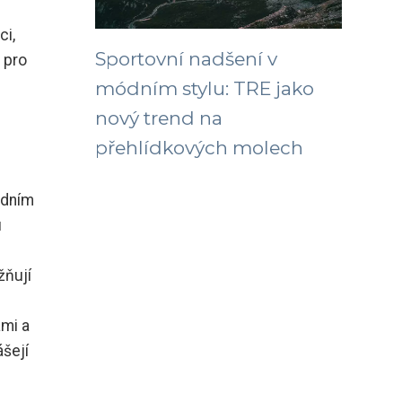
ci,
Sportovní nadšení v
 pro
módním stylu: TRE jako
nový trend na
přehlídkových molech
adním
u
žňují
ami a
ášejí