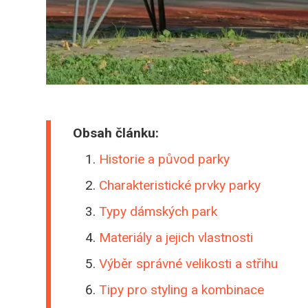
Obsah článku:
Historie a původ parky
Charakteristické prvky parky
Typy dámských park
Materiály a jejich vlastnosti
Výběr správné velikosti a střihu
Tipy pro styling a kombinace