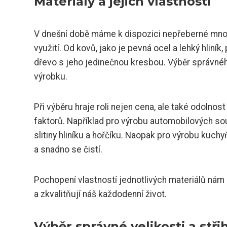
Materiály a jejich vlastnosti
V dnešní době máme k dispozici nepřeberné množs
využití. Od kovů, jako je pevná ocel a lehký hliník
dřevo s jeho jedinečnou kresbou. Výběr správnéh
výrobku.
Při výběru hraje roli nejen cena, ale také odolnost
faktorů. Například pro výrobu automobilových sou
slitiny hliníku a hořčíku. Naopak pro výrobu kuchy
a snadno se čistí.
Pochopení vlastností jednotlivých materiálů nám
a zkvalitňují náš každodenní život.
Výběr správné velikosti a stři