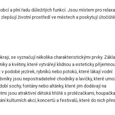
bcí a plní řadu důležitých funkcí. Jsou místem pro relaxa
ň zlepšují životní prostředí ve městech a poskytují útočiště
kraji, se vyznačují několika charakteristickými prvky. Zákl
ky a květiny, které vytvářejí klidnou a esteticky příjemno
už v podobě jezírek, rybníků nebo potoků, které lákají vodní
těvníky jsou nepostradatelné chodníky a lavičky, které umo
bí sochy, fontány nebo altánky, které jim dodávají na
dětmi jsou atraktivní dětská hřiště s prolézačkami, houpačk
ní kulturních akcí, koncertů a festivalů, které do nich přin