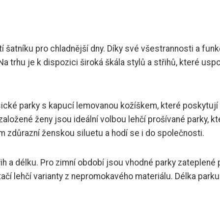
šatníku pro chladnější dny. Díky své všestrannosti a funk
a trhu je k dispozici široká škála stylů a střihů, které uspo
sické parky s kapucí lemovanou kožíškem, které poskytují
ložené ženy jsou ideální volbou lehčí prošívané parky, kt
m zdůrazní ženskou siluetu a hodí se i do společnosti.
střih a délku. Pro zimní období jsou vhodné parky zateplené
tačí lehčí varianty z nepromokavého materiálu. Délka parku