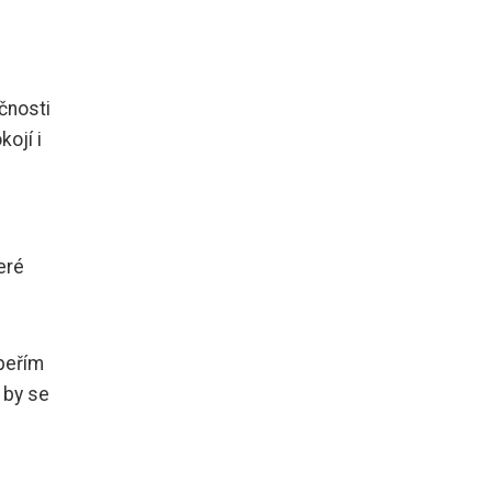
čnosti
kojí i
eré
 peřím
 by se