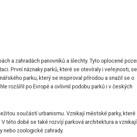
itbách a zahradách panovníků a šlechty. Tyto oplocené poz
taci. První náznaky parků, které se otevíraly i veřejnosti, se
jinářského parku, který se inspiroval přírodou a snažil se o
le rozšířil po Evropě a ovlivnil podobu parků i v českých
ležitou součástí urbanismu. Vznikají městské parky, které 
 V této době se také rozvíjí parková architektura a vznikaj
dy nebo zoologické zahrady.