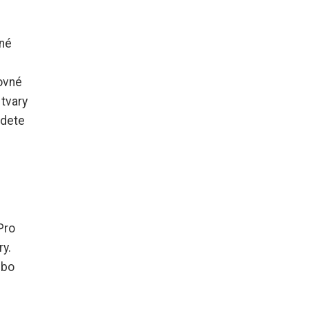
vné
rovné
 tvary
jdete
Pro
ry.
ebo