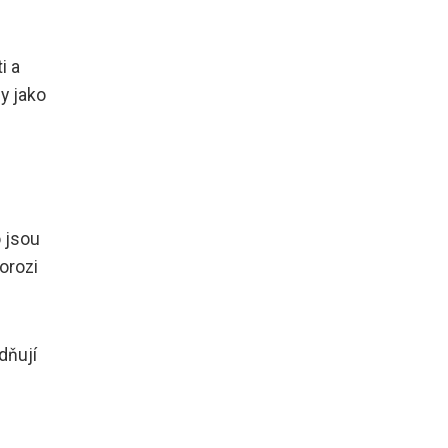
i a
ly jako
o jsou
orozi
dňují