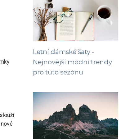
Letní dámské šaty -
Nejnovější módní trendy
emky
pro tuto sezónu
slouží
í nové