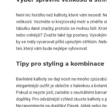
Není nic horšího než kalhoty, které vám nesedí. N
velikosti. Vezměte si krejčovský metr a změřte si
tabulku dané značky, protože se mohou lišit. Kromě
nebo volnější? Zvažte také typ postavy. Vysokým 
by se měly vyvarovat příliš upnutým střihům. Neb
ten, který vám bude nejlépe vyhovovat.
Tipy pro styling a kombinace
Bavlněné kalhoty se dají nosit na mnoho způsobů.
elegantnější outfit je oblečte s halenkou a bota
Pokud si nejste jistí, začněte s neutrálními barva
doplňky. Pro odvážnější vzhled zkuste kalhoty s
Nezapomínejte na doplňky! Pásek, šátek nebo šp