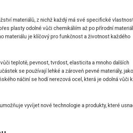
tví materiálů, z nichž každý má své specifické vlastnost
, přes plasty odolné vůči chemikáliím až po přírodní materiá
o materiálu je klíčový pro funkčnost a životnost každého
 vůči teplotě, pevnost, tvrdost, elasticita a mnoho dalších
částek se používají lehké a zároveň pevné materiály, jak
ňského náčiní se hodí nerezová ocel, která je odolná vůči k
 umožňuje vyvíjet nové technologie a produkty, které usna
hu