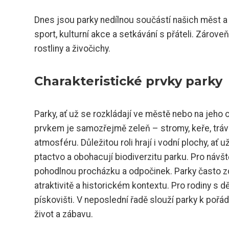
Dnes jsou parky nedílnou součástí našich měst a o
sport, kulturní akce a setkávání s přáteli. Zárove
rostliny a živočichy.
Charakteristické prvky parky
Parky, ať už se rozkládají ve městě nebo na jeho o
prvkem je samozřejmě zeleň – stromy, keře, trávní
atmosféru. Důležitou roli hrají i vodní plochy, ať 
ptactvo a obohacují biodiverzitu parku. Pro návš
pohodlnou procházku a odpočinek. Parky často zdo
atraktivitě a historickém kontextu. Pro rodiny s 
pískovišti. V neposlední řadě slouží parky k pořádá
život a zábavu.