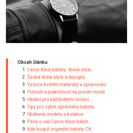
Obsah článku:
Calvin Klein batohy: Ikona stylu
Široká škála stylů a designů
Vysoce kvalitní materiály a zpracování
Pohodlí a praktičnost na prvním místě
Ideální pro každodenní nošení
Tipy pro výběr správného batohu
Oblíbené modely a kolekce
Péče o váš Calvin Klein batoh
Kde koupit originální batohy CK