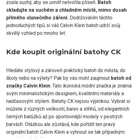
zcela suchý, aby se uvnitř netvořila plíseň.
Batoh
skladujte na suchém a chladném místě, mimo dosah
přímého slunečního záření.
Dodržováním těchto
jednoduchých tipů si váš Calvin Klein batoh udrží svůj
skvělý vzhled po mnoho let.
Kde koupit originální batohy CK
Hledáte stylový a zároveň praktický batoh do města, do
školy nebo na výlety? Pak by vás mohl zaujmout
batoh od
značky Calvin Klein
. Tato ikonická módní značka je známá
svým minimalistickým designem, kvalitními materiály a
nadčasovým stylem. Batohy CK nejsou výjimkou. Vybrat si
můžete z různých velikostí, barev a střihů, od elegantních
černých batůžků až po sportovnější modely v pestrých
barvách. Otázkou ale zůstává, kde pořídit ten pravý
originální batoh Calvin Klein a vyhnout se tak případným