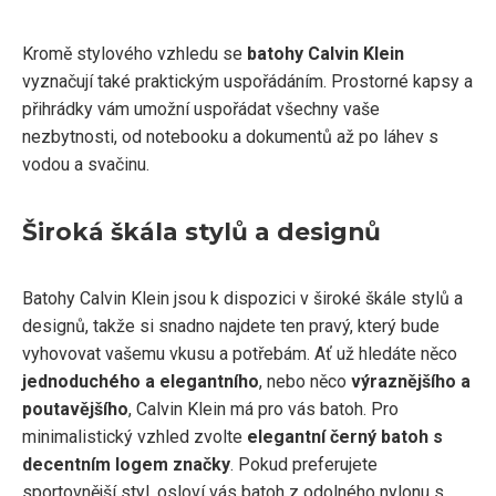
Kromě stylového vzhledu se
batohy Calvin Klein
vyznačují také praktickým uspořádáním. Prostorné kapsy a
přihrádky vám umožní uspořádat všechny vaše
nezbytnosti, od notebooku a dokumentů až po láhev s
vodou a svačinu.
Široká škála stylů a designů
Batohy Calvin Klein jsou k dispozici v široké škále stylů a
designů, takže si snadno najdete ten pravý, který bude
vyhovovat vašemu vkusu a potřebám. Ať už hledáte něco
jednoduchého a elegantního
, nebo něco
výraznějšího a
poutavějšího
, Calvin Klein má pro vás batoh. Pro
minimalistický vzhled zvolte
elegantní černý batoh s
decentním logem značky
. Pokud preferujete
sportovnější styl, osloví vás batoh z odolného nylonu s