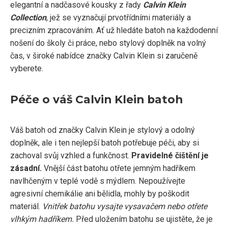
elegantní a nadčasové kousky z řady
Calvin Klein
Collection
, jež se vyznačují prvotřídními materiály a
precizním zpracováním. Ať už hledáte batoh na každodenní
nošení do školy či práce, nebo stylový doplněk na volný
čas, v široké nabídce značky Calvin Klein si zaručeně
vyberete.
Péče o váš Calvin Klein batoh
Váš batoh od značky Calvin Klein je stylový a odolný
doplněk, ale i ten nejlepší batoh potřebuje péči, aby si
zachoval svůj vzhled a funkčnost.
Pravidelné čištění je
zásadní.
Vnější část batohu otřete jemným hadříkem
navlhčeným v teplé vodě s mýdlem. Nepoužívejte
agresivní chemikálie ani bělidla, mohly by poškodit
materiál.
Vnitřek batohu vysajte vysavačem nebo otřete
vlhkým hadříkem.
Před uložením batohu se ujistěte, že je