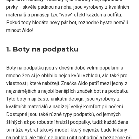
prvky - skvěle padnou na nohu, jsou vyrobeny z kvalitních
materiálů a přinášejí tzv. "wow" efekt každému outfitu.
Pokud tedy hledáte nový pár bot, rozhodně byste neměli
minout Aldo!
1. Boty na podpatku
Boty na podpatku jsou v dnešní době velmi populární a
mnoho žen si je oblíbilo nejen kvůli vzhledu, ale také pro
vlastnosti, které nabízejí. Značka Aldo patří mezi jedny z
nejznámějších a nejoblíbenějších značek bot na podpatku.
Tyto boty mají často unikátní design, jsou vyrobeny z
kvalitních materiálů a nabízejí velký komfort při nošení.
Dostupné jsou také různé typy podpatků, od jemných
štíhlých až po robustní hrubší podpatky, tudíž každá žena
si může vybrat takový model, který nejenže bude krásný
na pohled, ale také se budou cítit pohodlně a bezpečně při