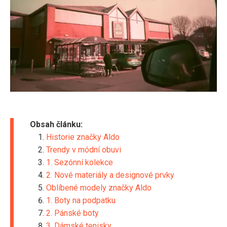
Obsah článku:
Historie značky Aldo
Trendy v módní obuvi
1. Sezónní kolekce
2. Nové materiály a designové prvky
Oblíbené modely značky Aldo
1. Boty na podpatku
2. Pánské boty
3. Dámské tenisky