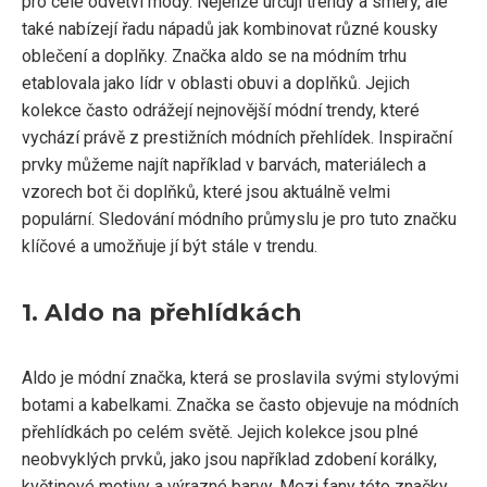
pro celé odvětví módy. Nejenže určují trendy a směry, ale
také nabízejí řadu nápadů jak kombinovat různé kousky
oblečení a doplňky. Značka aldo se na módním trhu
etablovala jako lídr v oblasti obuvi a doplňků. Jejich
kolekce často odrážejí nejnovější módní trendy, které
vychází právě z prestižních módních přehlídek. Inspirační
prvky můžeme najít například v barvách, materiálech a
vzorech bot či doplňků, které jsou aktuálně velmi
populární. Sledování módního průmyslu je pro tuto značku
klíčové a umožňuje jí být stále v trendu.
1. Aldo na přehlídkách
Aldo je módní značka, která se proslavila svými stylovými
botami a kabelkami. Značka se často objevuje na módních
přehlídkách po celém světě. Jejich kolekce jsou plné
neobvyklých prvků, jako jsou například zdobení korálky,
květinové motivy a výrazné barvy. Mezi fany této značky