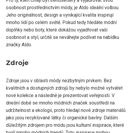
Pro ty, kteří chtějí být trendsettery a vyjadřovat svou
osobnost prostřednictvím módy, je Aldo ideální volbou.
Jeho originálnost, design a vynikající kvalita inspirují
mnoho lidí po celém světě. Pokud tedy hledáte módní
doplňky nebo boty, které dokážou vyjadřovat vaši
osobnost a styl, určitě se neváhejte podívat na nabídku
značky Aldo.
Zdroje
Zdroje jsou v oblasti módy nezbytným prvkem. Bez
kvalitních a dostupných zdrojů by nebylo možné vytvářet
nové kolekce a následně je prezentovat veřejnosti. V
dnešní době se mnoho módních značek soustředí na
udržitelnost a ekologii, proto hledají nové zdroje materiálů
jako jsou recyklované látky či organické bavlny. Dalším
důležitým zdrojem pro módu jsou kulturní inspirace, které
tvoří mnoho módních trendů. Tyto inspirace mohou