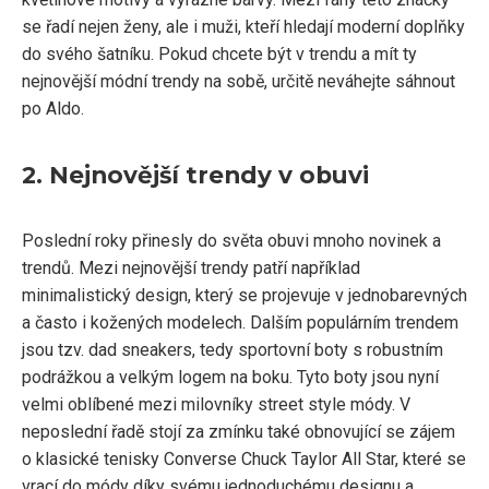
se řadí nejen ženy, ale i muži, kteří hledají moderní doplňky
do svého šatníku. Pokud chcete být v trendu a mít ty
nejnovější módní trendy na sobě, určitě neváhejte sáhnout
po Aldo.
2. Nejnovější trendy v obuvi
Poslední roky přinesly do světa obuvi mnoho novinek a
trendů. Mezi nejnovější trendy patří například
minimalistický design, který se projevuje v jednobarevných
a často i kožených modelech. Dalším populárním trendem
jsou tzv. dad sneakers, tedy sportovní boty s robustním
podrážkou a velkým logem na boku. Tyto boty jsou nyní
velmi oblíbené mezi milovníky street style módy. V
neposlední řadě stojí za zmínku také obnovující se zájem
o klasické tenisky Converse Chuck Taylor All Star, které se
vrací do módy díky svému jednoduchému designu a