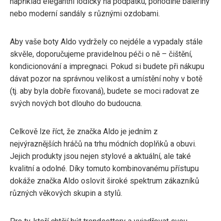
například elegantní lodičky na podpatku, pohodlné baleríny
nebo moderní sandály s různými ozdobami.
Aby vaše boty Aldo vydržely co nejdéle a vypadaly stále
skvěle, doporučujeme pravidelnou péči o ně – čištění,
kondicionování a impregnaci. Pokud si budete při nákupu
dávat pozor na správnou velikost a umístění nohy v botě
(tj. aby byla dobře fixovaná), budete se moci radovat ze
svých nových bot dlouho do budoucna.
Celkově lze říct, že značka Aldo je jedním z
nejvýraznějších hráčů na trhu módních doplňků a obuvi.
Jejich produkty jsou nejen stylové a aktuální, ale také
kvalitní a odolné. Díky tomuto kombinovanému přístupu
dokáže značka Aldo oslovit široké spektrum zákazníků
různých věkových skupin a stylů.