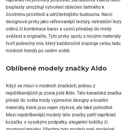
bioplasty umožňují vytvoření oblečení šetrného k
životnímu prostředí a udržitelnějšího budoucna. Navíc
designové prvky jako rafinovanější textury, netradiční řezy
oděvů či kombinace barev a vzorů přinášejí do módy
svěžest a originalitu. Tyto prvky spolu s novými materiály
tvoří jedinečný mix, který každoročně inspiruje celou řadu
módních trendů po celém světě.
Oblíbené modely značky Aldo
Když se mluví o módních značkách, jednou z
nejoblíbenějších je zcela jistě Aldo. Tato kanadská značka
přináší do světa módy výjimečné designy a kvalitní
materiály, které jsou nejen stylové, ale také pohodlné.
Mezi nejoblíbenější modely této značky patří například
kozačky s vysokými podpatky, elegantní lodičky či
sportovní tenisky. Všechny tyto modely mají společné