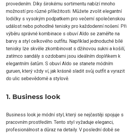
provedením. Díky širokému sortimentu nabízí mnoho
možností pro různé příležitosti. Můžete zvolit elegantní
lodičky s vysokým podpatkem pro večerní společenskou
událost nebo pohodlné tenisky pro každodenní nošení. Při
výběru správné kombinace s obuví Aldo se zaměřte na
barvy a styl celkového outfitu. Například jednoduché bílé
tenisky lze skvěle zkombinovat s džínovou sukni a košilí,
zatímco sandály s ozdobami jsou ideálním doplňkem k
elegantním šatům. S obuví Aldo se stanete módním
guruen, který vždy ví, jak krásně sladit svůj outfit a vyrazit
do ulic sebevědomě a stylově.
1. Business look
Business look je módní styl, který se nejčastěji spojuje s
pracovním prostředím. Tento styl vyžaduje eleganci,
profesionálnost a důraz na detaily. V poslední době se