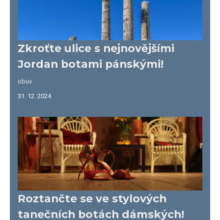
Zkroťte ulice s nejnovějšími
Jordan botami pánskými!
obuv
31. 12. 2024
Roztančte se ve stylových
tanečních botách dámských!