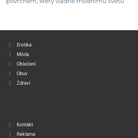
povrchem, který vládne módnímu světu
Erotika
Móda
Oblečení
Obuv
Zdraví
Kontakt
Reklama