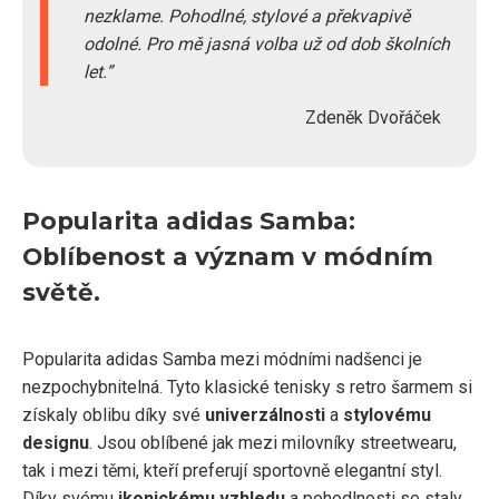
nezklame. Pohodlné, stylové a překvapivě
odolné. Pro mě jasná volba už od dob školních
let.
Zdeněk Dvořáček
Popularita adidas Samba:
Oblíbenost a význam v módním
světě.
Popularita adidas Samba mezi módními nadšenci je
nezpochybnitelná. Tyto klasické tenisky s retro šarmem si
získaly oblibu díky své
univerzálnosti
a
stylovému
designu
. Jsou oblíbené jak mezi milovníky streetwearu,
tak i mezi těmi, kteří preferují sportovně elegantní styl.
Díky svému
ikonickému vzhledu
a pohodlnosti se staly