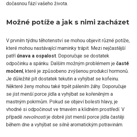
dočasnou fází vašeho života.
Možné potíže a jak s nimi zacházet
V prvním týdnu těhotenství se mohou objevit různé potíže,
které mohou nastávající maminky trápit. Mezi nejčastější
patří
únava a ospalost
. Doporučuje se dostatek
odpočinku a spánku. Dalším možným problémem je
časté
močení
, které je způsobeno zvýšenou produkcí hormonů.
Je důležité pít dostatek tekutin a vyhýbat se kofeinu.
Některé ženy mohou také trpět pálením žáhy. Doporučuje
se jíst menší porce jídla a vyhýbat se kořeněným a
mastným pokrmům. Pokud se objeví bolesti hlavy, je
vhodné si odpočinout ve tmavém a klidném prostředí. V
případě
nevolnosti
je dobré jíst menší porce jídla častěji
během dne a vyhýbat se silně aromatickým potravinám.